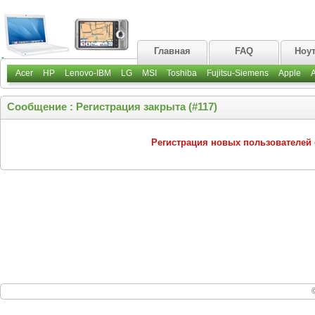
Главная
FAQ
Ноу
Acer
HP
Lenovo-IBM
LG
MSI
Toshiba
Fujitsu-Siemens
Apple
Сообщение : Регистрация закрыта (#117)
Регистрация новых пользователей 