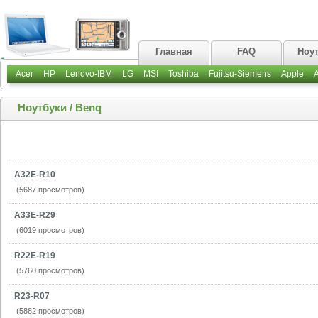
Главная
FAQ
Ноу
Acer
HP
Lenovo-IBM
LG
MSI
Toshiba
Fujitsu-Siemens
Apple
Ноутбуки
/
Benq
A32E-R10
(5687 просмотров)
A33E-R29
(6019 просмотров)
R22E-R19
(5760 просмотров)
R23-R07
(5882 просмотров)