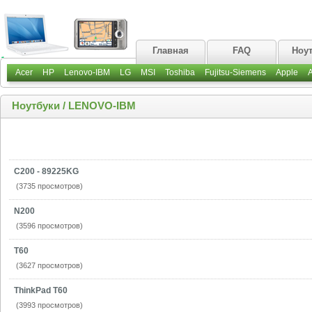
Главная
FAQ
Ноу
Acer
HP
Lenovo-IBM
LG
MSI
Toshiba
Fujitsu-Siemens
Apple
Ноутбуки
/
LENOVO-IBM
C200 - 89225KG
(3735 просмотров)
N200
(3596 просмотров)
T60
(3627 просмотров)
ThinkPad T60
(3993 просмотров)