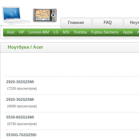
Главная
FAQ
Ноу
Acer
HP
Lenovo-IBM
LG
MSI
Toshiba
Fujitsu-Siemens
Apple
Ноутбуки
/
Acer
2920-302G25Mi
(7228 просмотров)
2920-302G25Mi
(6898 просмотров)
5530-602G16Mi
(6736 просмотров)
5530G-702G25Bi