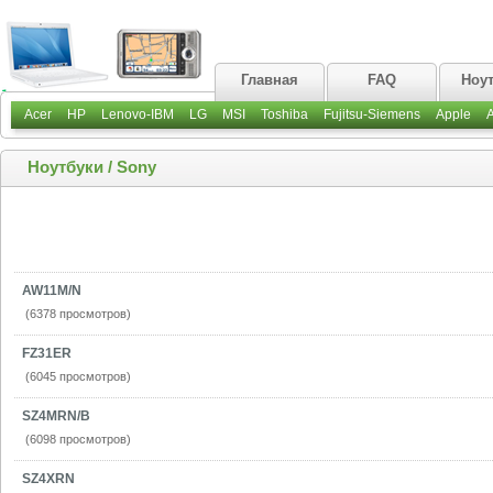
Главная
FAQ
Ноу
Acer
HP
Lenovo-IBM
LG
MSI
Toshiba
Fujitsu-Siemens
Apple
Ноутбуки
/
Sony
AW11M/N
(6378 просмотров)
FZ31ER
(6045 просмотров)
SZ4MRN/B
(6098 просмотров)
SZ4ХRN