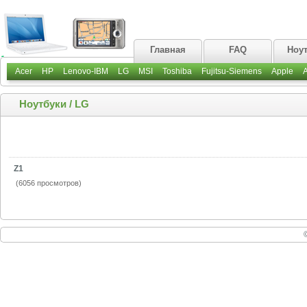
Главная
FAQ
Ноу
Acer
HP
Lenovo-IBM
LG
MSI
Toshiba
Fujitsu-Siemens
Apple
Ноутбуки
/
LG
Z1
(6056 просмотров)