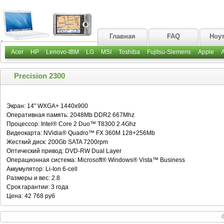
Главная
FAQ
Ноу
Acer
HP
Lenovo-IBM
LG
MSI
Toshiba
Fujitsu-Siemens
Apple
Precision 2300
Экран: 14" WXGA+ 1440x900
Оперативная память: 2048Mb DDR2 667Mhz
Процессор: Intel® Core 2 Duo™ T8300 2.4Ghz
Видеокарта: NVidia® Quadro™ FX 360M 128+256Mb
Жесткий диск: 200Gb SATA 7200rpm
Оптический привод: DVD-RW Dual Layer
Операционная система: Microsoft® Windows® Vista™ Business
Аккумулятор: Li-Ion 6-cell
Размеры и вес: 2.8
Срок гарантии: 3 года
Цена: 42 768 руб