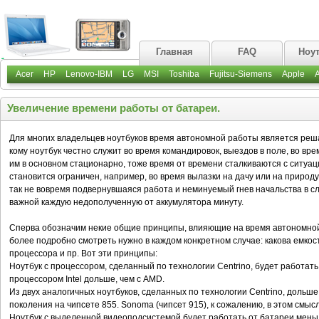
Главная
FAQ
Ноу
Acer
HP
Lenovo-IBM
LG
MSI
Toshiba
Fujitsu-Siemens
Apple
Увеличение времени работы от батареи.
Для многих владельцев ноутбуков время автономной работы является реш
кому ноутбук честно служит во время командировок, выездов в поле, во вре
им в основном стационарно, тоже время от времени сталкиваются с ситуаци
становится ограничен, например, во время вылазки на дачу или на природу,
так не вовремя подвернувшаяся работа и неминуемый гнев начальства в с
важной каждую недополученную от аккумулятора минуту.
Сперва обозначим некие общие принципы, влияющие на время автономной 
более подробно смотреть нужно в каждом конкретном случае: какова емкост
процессора и пр. Вот эти принципы:
Ноутбук с процессором, сделанный по технологии Centrino, будет работать
процессором Intel дольше, чем с AMD.
Из двух аналогичных ноутбуков, сделанных по технологии Centrino, дольш
поколения на чипсете 855. Sonoma (чипсет 915), к сожалению, в этом смысл
Ноутбук с выделенной видеоподсистемой будет работать от батареи меньш