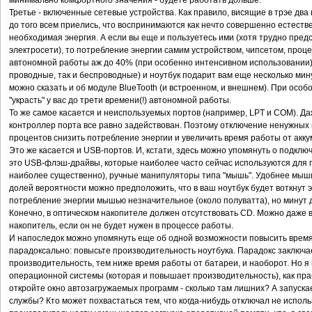
минимально комфортного значения - будете работать дольше.
Третье - включенные сетевые устройства. Как правило, висящие в трэе дв
до того всем приелись, что воспринимаются как нечто совершенно естестве
необходимая энергия. А если вы еще и пользуетесь ими (хотя трудно предс
электросети), то потребление энергии самим устройством, чипсетом, про
автономной работы аж до 40% (при особенно интенсивном использовании).
проводные, так и беспроводные) и ноутбук подарит вам еще несколько ми
можно сказать и об модуле BlueTooth (и встроенном, и внешнем). При осо
"украсть" у вас до трети времени(!) автономной работы.
То же самое касается и неиспользуемых портов (например, LPT и COM). Да
контроллер порта все равно задействован. Поэтому отключение ненужных 
процентов снизить потребление энергии и увеличить время работы от акку
Это же касается и USB-портов. И, кстати, здесь можно упомянуть о подкл
это USB-флэш-драйвы, которые наиболее часто сейчас используются для п
наиболее существенно), ручные манипуляторы типа "мышь". Удобнее мыши
долей вероятности можно предположить, что в ваш ноутбук будет воткнут 
потребление энергии мышью незначительное (около полуватта), но минут 
Конечно, в оптическом накопителе должен отсутствовать CD. Можно даже 
накопитель, если он не будет нужен в процессе работы.
И напоследок можно упомянуть еще об одной возможности повысить время
парадоксально: повысьте производительность ноутбука. Парадокс заключа
производительность, тем ниже время работы от батареи, и наоборот. Но я
операционной системы (которая и повышает производительность), как пра
откройте окно автозагружаемых программ - сколько там лишних? А запуск
службы? Кто может похвастаться тем, что когда-нибудь отключал не испо