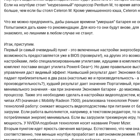
Если на ноутбуке стоит "неурезанный" процессор Pentium M, то время авт
больше, чем если бы стоял Celeron M. Кроме уменьшенного кэша, Celeron 
Что же можно предпринять, дабы раньше времени "умершая" батарея не о
Попытаемся дать какие-то рекомендации. Для кого-то они будут внове, для
знакомого, но лишними в любом случае не станут.
Итак, приступим.
Первый (и самый очевидный) пункт - это включенные настройки энергосбе
возможность предоставляется уже в BIOS (проверьте!), на других это воз
настройками, либо специализированными утилитами, идущими в комплекте 
комплект поставки входит утилита Power4 Gear+). Но даже правильное вы
управления даст видимый эффект. Наивысший результат дает Экономия ба
падает приблизительно в два раза (настолько же и производительность - а 
производительность?), худший результат дает значение Портативный, при
минимального значения - как при значении Экономия батареи - до максимал
процессор. Также это необходимо сделать в настройках видеоподсистем, ко
чипах ATI (начиная с Mobility Radeon 7500), реализована технология Powe
технологий работу: снижает мощность видеоподсистемы при питании от ба
загрузки. Если работа выполняется, например, в текстовом редакторе, то 
потребляемая энергия) минимальна. Если вы загрузили трехмерную игру, 
мощность. У NVIDIA подобная технология носит название Power Mizer.
Вторым пунктом идет яркость свечения матрицы. Естественно, что чем она
соответственно, тем меньше ноутбук проработает в автономном режиме. 