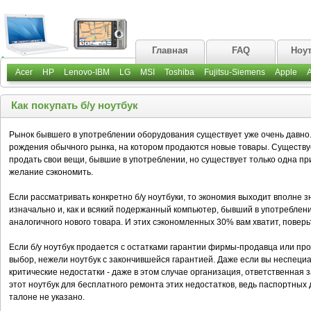
Главная
FAQ
Ноу
Acer
HP
Lenovo-IBM
LG
MSI
Toshiba
Fujitsu-Siemens
Apple
Как покупать б/у ноутбук
Рынок бывшего в употреблении оборудования существует уже очень давно
рождения обычного рынка, на котором продаются новые товары. Существу
продать свои вещи, бывшие в употреблении, но существует только одна при
желание сэкономить.
Если рассматривать конкретно б/у ноутбуки, то экономия выходит вполне з
изначально и, как и всякий подержанный компьютер, бывший в употреблени
аналогичного нового товара. И этих сэкономленных 30% вам хватит, поверь
Если б/у ноутбук продается с остатками гарантии фирмы-продавца или пр
выбор, нежели ноутбук с закончившейся гарантией. Даже если вы неспеци
критические недостатки - даже в этом случае организация, ответственная 
этот ноутбук для бесплатного ремонта этих недостатков, ведь паспортных
талоне не указано.