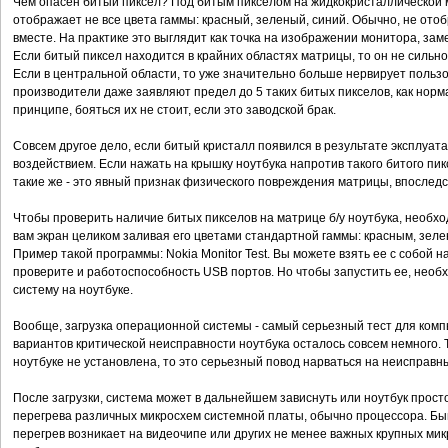
Чем опасен битый пиксел? Под битым пикселом на жидкокристаллической 
отображает не все цвета гаммы: красный, зеленый, синий. Обычно, не отоб
вместе. На практике это выглядит как точка на изображении монитора, за
Если битый пиксел находится в крайних областях матрицы, то он не сильн
Если в центральной области, то уже значительно больше нервирует пользо
производители даже заявляют предел до 5 таких битых пикселов, как норм
принципе, бояться их не стоит, если это заводской брак.
Совсем другое дело, если битый кристалл появился в результате эксплуата
воздействием. Если нажать на крышку ноутбука напротив такого битого пиксе
такие же - это явный признак физического повреждения матрицы, впоследс
Чтобы проверить наличие битых пикселов на матрице б/у ноутбука, необх
вам экран целиком заливая его цветами стандартной гаммы: красным, зел
Пример такой программы: Nokia Monitor Test. Вы можете взять ее с собой
проверите и работоспособность USB портов. Но чтобы запустить ее, необ
систему на ноутбуке.
Вообще, загрузка операционной системы - самый серьезный тест для компь
вариантов критической неисправности ноутбука осталось совсем немного.
ноутбуке не установлена, то это серьезный повод нарваться на неисправн
После загрузки, система может в дальнейшем зависнуть или ноутбук просто
перегрева различных микросхем системной платы, обычно процессора. Быва
перегрев возникает на видеочипе или других не менее важных крупных мик