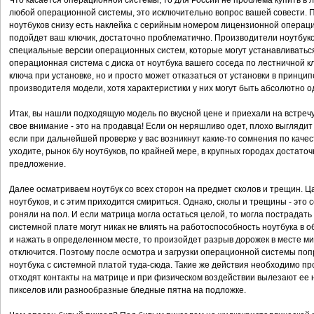
Что касается операционной системы, то для России не проблема купить в 
любой операционной системы, это исключительно вопрос вашей совести. 
ноутбуков снизу есть наклейка с серийным номером лицензионной операцио
подойдет ваш ключик, достаточно проблематично. Производители ноутбук
специальные версии операционных систем, которые могут устанавливатьс
операционная система с диска от ноутбука вашего соседа по лестничной кл
ключа при установке, но и просто может отказаться от установки в принци
производителя модели, хотя характеристики у них могут быть абсолютно о
Итак, вы нашли подходящую модель по вкусной цене и приехали на встречу
свое внимание - это на продавца! Если он неряшливо одет, плохо выглядит -
если при дальнейшей проверке у вас возникнут какие-то сомнения по качес
уходите, рынок б/у ноутбуков, по крайней мере, в крупных городах достато
предложение.
Далее осматриваем ноутбук со всех сторон на предмет сколов и трещин. Ц
ноутбуков, и с этим приходится смириться. Однако, сколы и трещины - это 
роняли на пол. И если матрица могла остаться целой, то могла пострадат
системной плате могут никак не влиять на работоспособность ноутбука в об
и нажать в определенном месте, то произойдет разрыв дорожек в месте м
отключится. Поэтому после осмотра и загрузки операционной системы поп
ноутбука с системной платой туда-сюда. Такие же действия необходимо про
отходят контакты на матрице и при физическом воздействии вылезают ее 
пикселов или разнообразные бледные пятна на подложке.