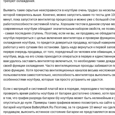
требуют охлаждения.
Выявить такие скрытые неисправности в ноутбуке очень трудно за несколько
которой говорилось выше. Конечно, можно запустить какие-то тесты для 1
минут, пока запустится вентилятор процессора и можно уже с большой ст
работоспособности системной платы. Хорошим тестом в данном случае мо
современные ноутбуки обладают значительным набором свойств, не позво
- самая последняя ступень. Поэтому, если ни вы, ни продавец не обладаете
ноутбук перегреться с целью включения вентилятора и проверки функцион
охлаждения ноутбука, то придется довериться продавцу, который наверняк
работал у него сутками без остановки. Здесь надо вернуться к первой запов
первую очередь продавца, от того, порядочный он человек или обманщик,
ноутбука, ведь на его слова приходится опираться в первую и единственну
вам удалось заставить вентилятор включиться, то необходимо также дождат
своей функции охлаждения. Часто вентиляционные проходы забиваются п
свою функцию. Хотя прочистка вентиляционных каналов весьма несложна
пользователем самостоятельно, неспособность вентилятора выполнить св
особенностями ноутбука, которые так просто устранить не удастся.
Если с матрицей и системной платой все в порядке, переходим к тестиров
проверить время работы ноутбука от батареи достаточно сложно, хотя пр
в том, что график разряда батареи б/у ноутбука может быть нелинейным и
опуститься до нуля. Примеры таких графиков можно посмотреть на сайте о
батарей ноутбуков BatteryMark.Ru Поэтому, за те средние 10 минут на сдел
продавцом, выяснить истинное состояние батареи не представляется возм