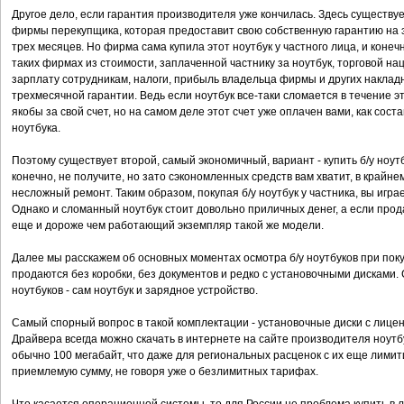
Другое дело, если гарантия производителя уже кончилась. Здесь существует
фирмы перекупщика, которая предоставит свою собственную гарантию на 
трех месяцев. Но фирма сама купила этот ноутбук у частного лица, и конеч
таких фирмах из стоимости, заплаченной частнику за ноутбук, торговой н
зарплату сотрудникам, налоги, прибыль владельца фирмы и других накладн
трехмесячной гарантии. Ведь если ноутбук все-таки сломается в течение э
якобы за свой счет, но на самом деле этот счет уже оплачен вами, как сос
ноутбука.
Поэтому существует второй, самый экономичный, вариант - купить б/у ноутбу
конечно, не получите, но зато сэкономленных средств вам хватит, в крайне
несложный ремонт. Таким образом, покупая б/у ноутбук у частника, вы игра
Однако и сломанный ноутбук стоит довольно приличных денег, а если прод
еще и дороже чем работающий экземпляр такой же модели.
Далее мы расскажем об основных моментах осмотра б/у ноутбуков при пок
продаются без коробки, без документов и редко с установочными дисками.
ноутбуков - сам ноутбук и зарядное устройство.
Самый спорный вопрос в такой комплектации - установочные диски с лице
Драйвера всегда можно скачать в интернете на сайте производителя ноут
обычно 100 мегабайт, что даже для региональных расценок с их еще лим
приемлемую сумму, не говоря уже о безлимитных тарифах.