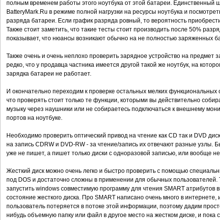
полным временем работы этого ноутбука от этой батареи. Единственный ш
BatteryMark.Ru в режиме полной нагрузки на ресурсы ноутбука и посмотрет
разряда батареи. Если график разряда ровный, то вероятность приобрести
Также стоит заметить, что такие тесты стоит производить после 50% разря
показывает, что нюансы возникают обычно на не полностью заряженных б
Также очень и очень неплохо проверить зарядное устройство на предмет з
редко, что у продавца частника имеется другой такой же ноутбук, на котор
зарядка батареи не работает.
И окончательно переходим к проверке остальных мелких функциональных о
что проверять стоит только те функции, которыми вы действительно собир
музыку через наушники или не собираетесь подключаться к внешнему монит
портов на ноутбуке.
Необходимо проверить оптический привод на чтение как CD так и DVD дисков
на запись CDRW и DVD-RW - за чтение/запись их отвечают разные узлы. Б
уже не пишет, а пишет только диски с одноразовой записью, или вообще н
Жесткий диск можно очень легко и быстро проверить с помощью специаль
под DOS и достаточно сложны в применении для обычных пользователей. Т
запустить windows совместимую программу для чтения SMART атрибутов в
состояние жесткого диска. Про SMART написано очень много в интернете, 
пользователь потеряется в потоке этой информации, поэтому дадим просто
нибудь объемную папку или файл в другое место на жестком диске, и пока 