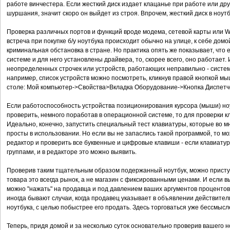
работе винчестера. Если жесткий диск издает клацанье при работе или дру
шуршания, значит скоро он выйдет из строя. Впрочем, жесткий диск в ноут
Проверка различных портов и функций вроде модема, сетевой карты или Wi
встреча при покупке б/у ноутбука происходит обычно на улице, к себе домо
криминальная обстановка в стране. Но практика опять же показывает, что
системе и для него установлены драйвера, то, скорее всего, оно работает. 
неопределенных строчек или устройств, работающих неправильно - система
например, список устройств можно посмотреть, кликнув правой кнопкой мы
столе: Мой компьютер->Свойства>Вкладка Оборудование->Кнопка Диспетч
Если работоспособность устройства позиционирования курсора (мыши) ноут
проверить, немного поработав в операционной системе, то для проверки 
Идеально, конечно, запустить специальный тест клавиатуры, которые во 
просты в использовании. Но если вы не запаслись такой программой, то м
редактор и проверить все буквенные и цифровые клавиши - если клавиату
группами, и в редакторе это можно выявить.
Проверив таким тщательным образом подержанный ноутбук, можно приступа
товара это всегда рынок, а не магазин с фиксированными ценами. И если 
можно "нажать" на продавца и под давлением ваших аргументов процентов 
иногда бывают случаи, когда продавец указывает в объявлении действите
ноутбука, с целью побыстрее его продать. Здесь торговаться уже бессмысл
Теперь, придя домой и за несколько суток основательно проверив вашего н