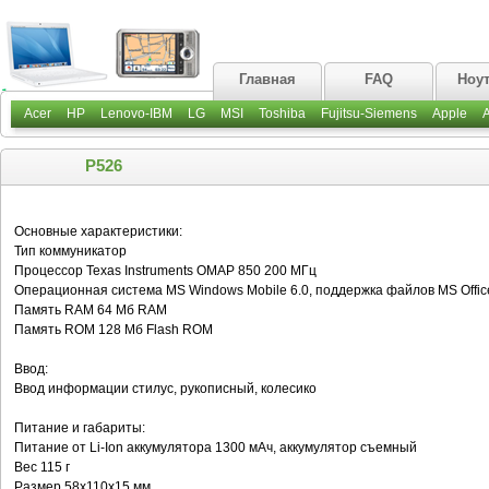
Главная
FAQ
Ноу
Acer
HP
Lenovo-IBM
LG
MSI
Toshiba
Fujitsu-Siemens
Apple
P526
Основные характеристики:
Тип коммуникатор
Процессор Texas Instruments OMAP 850 200 МГц
Операционная система MS Windows Mobile 6.0, поддержка файлов MS Offic
Память RAM 64 Мб RAM
Память ROM 128 Мб Flash ROM
Ввод:
Ввод информации стилус, рукописный, колесико
Питание и габариты:
Питание от Li-Ion аккумулятора 1300 мАч, аккумулятор съемный
Вес 115 г
Размер 58x110x15 мм