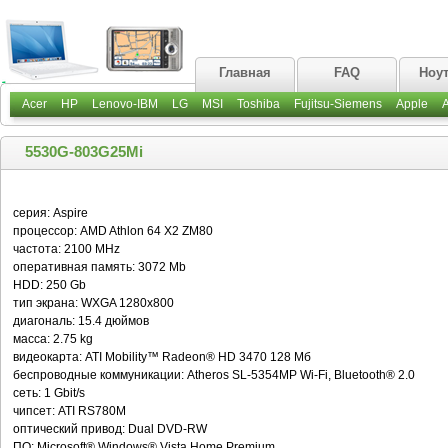
Главная
FAQ
Ноу
Acer
HP
Lenovo-IBM
LG
MSI
Toshiba
Fujitsu-Siemens
Apple
5530G-803G25Mi
серия: Aspire
процессор: AMD Athlon 64 X2 ZM80
частота: 2100 MHz
оперативная память: 3072 Mb
HDD: 250 Gb
тип экрана: WXGA 1280х800
диагональ: 15.4 дюймов
масса: 2.75 kg
видеокарта: ATI Mobility™ Radeon® HD 3470 128 Мб
беспроводные коммуникации: Atheros SL-5354MP Wi-Fi, Bluetooth® 2.0
сеть: 1 Gbit/s
чипсет: ATI RS780M
оптический привод: Dual DVD-RW
ПО: Microsoft® Windows® Vista Home Premium