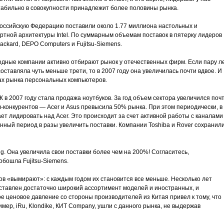
табильно в совокупности принадлежит более половины рынка.
Российскую Федерацию поставили около 1.77 миллиона настольных и
ртной архитектуры Intel. По суммарным объемам поставок в пятерку лидеров
ackard, DEPO Computers и Fujitsu-Siemens.
дные компании активно отбирают рынок у отечественных фирм. Если пару л
ставляла чуть меньше трети, то в 2007 году она увеличилась почти вдвое. И
ах рынка персональных компьютеров.
 2007 году стала продажа ноутбуков. За год объем сектора увеличился поч
-конкурентов — Acer и Asus превысила 50% рынка. При этом периодически, в
ет лидировать над Acer. Это происходит за счет активной работы с каналами
енный период в разы увеличить поставки. Компании Toshiba и Rover сохранил
g. Она увеличила свои поставки более чем на 200%! Согласитесь,
обошла Fujitsu-Siemens.
ов «вымирают»: с каждым годом их становится все меньше. Несколько лет
ставлен достаточно широкий ассортимент моделей и иностранных, и
е ценовое давление со стороны производителей из Китая привел к тому, что
имер, iRu, Klondike, КИТ Company, ушли с данного рынка, не выдержав