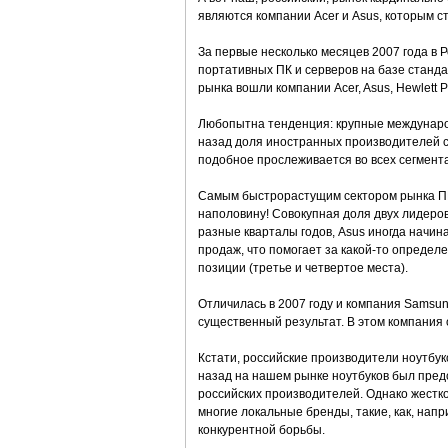
являются компании Acer и Asus, которым с
За первые несколько месяцев 2007 года в 
портативных ПК и серверов на базе станда
рынка вошли компании Acer, Asus, Hewlett P
Любопытна тенденция: крупные междунаро
назад доля иностранных производителей со
подобное прослеживается во всех сегмент
Самым быстрорастущим сектором рынка ПК в
наполовину! Совокупная доля двух лидеров
разные кварталы годов, Asus иногда начина
продаж, что помогает за какой-то определ
позиции (третье и четвертое места).
Отличилась в 2007 году и компания Samsun
существенный результат. В этом компания 
Кстати, российские производители ноутбук
назад на нашем рынке ноутбуков был пред
российских производителей. Однако жестко
многие локальные бренды, такие, как, напр
конкурентной борьбы.