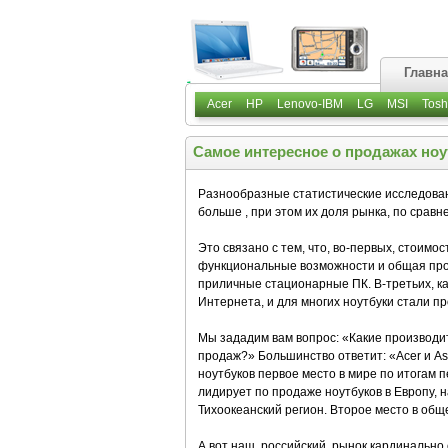
Главн
Acer
HP
Lenovo-IBM
LG
MSI
Tosh
Самое интересное о продажах ноут
Разнообразные статистические исследовани
больше , при этом их доля рынка, по срав
Это связано с тем, что, во-первых, стоимо
функциональные возможности и общая прои
приличные стационарные ПК. В-третьих, ка
Интернета, и для многих ноутбуки стали п
Мы зададим вам вопрос: «Какие производи
продаж?» Большинство ответит: «Acer и Asu
ноутбуков первое место в мире по итогам п
лидирует по продаже ноутбуков в Европу, н
Тихоокеанский регион. Второе место в общ
А вот наш, российский, рынок кардинально 