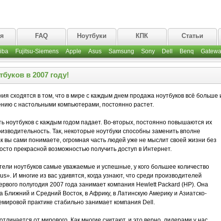
ая
FAQ
Ноутбуки
КПК
Статьи
iba
Fujitsu-Siemens
Apple
Asus
Samsung
Sony
Dell
Benq
Gatewa
буков в 2007 году!
я сходятся в том, что в мире с каждым днем продажа ноутбуков всё больше 
нению с настольными компьютерами, постоянно растет.
сть ноутбуков с каждым годом падает. Во-вторых, постоянно повышаются их
зводительность. Так, некоторые ноутбуки способны заменить вполне
к вы сами понимаете, огромная часть людей уже не мыслит своей жизни без
росто прекрасной возможностью получить доступ в Интернет.
тели ноутбуков самые уважаемые и успешные, у кого большее количество
s». И многие из вас удивятся, когда узнают, что среди производителей
ервого полугодия 2007 года занимает компания Hewlett Packard (HP). Она
а Ближний и Средний Восток, в Африку, в Латинскую Америку и Азиатско-
емировой практике стабильно занимает компания Dell.
отличается от мирового. Как многие считают, и это верно, лидерами у нас