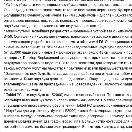
* Субноутбуки: эти миниатюрные ноутбуки имеют довольно скромные размеры
Они подходят тем пользователям, которые постоянно держат ноутбук при 
Большинство субноутбуков имеют 12- или 13-дюймовый дисплей (31–33 см) и
оптического привода, некоторые используют процессоры и графические к
ноутбуки стандартного класса такие не устанавливаются).
* Мининоутбуки: новейшая разработка – крошечные устройства с 7-дюймов
$450. Оснащение их довольно скудное: например, нет жесткого диска и опти
запоминающее устройство на флэш-памяти объемом 4 Гб. Операционная сис
* Замена настольных ПК: эти самые производительные ноутбуки с профес
(от $1300) чаще всего имеют 17-дюймовый экран (около 43 см), мощный пр
во-первых, Desktop-Replacement стоят дорого, во-вторых, они тяжелые и п
аккумулятора работают недолго). Зато пользователи, для которых эти кри
такому ноутбуку могут наслаждаться практически всеми преимуществами о
* Защищенные ноутбуки: были задуманы для работы под открытым небом 
влажности. Такие ноутбуки делятся на два класса. Полузащищенные моде
влагонепроницаемыми прокладками и не боятся падения. Полностью защи
если на них наступить.
* Tablet PC: эти ноутбуки (от $2000) имеют сенсорный экран. Пользовател
благодаря чему ноутбук можно использовать как блокнот. Но этим преимущ
специального программного обеспечения. Tablet PC широко применяются в
* Ноутбуки для игр: эти ноутбуки (от $2000) имеют бескомпромиссную прои
выбирать между несколькими графическими процессорами – например, меж
дорогие модели имеют два графических чипа! Большинство ноутбуков для 
потребляют заметно больше электроэнергии. В некоторых аккумулятор сади