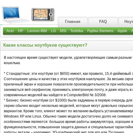
Главная
FAQ
Ноу
Acer
HP
Lenovo-IBM
LG
MSI
Toshiba
Fujitsu-Siemens
Apple
Какие классы ноутбуков существуют?
В настоящее время существуют модели, удовлетворяющие самым разным 
кошелька.
* Стандартные: эти ноутбуки (от $650) имеют, как правило, 15,4-дюймовый эк
Соотношение цены и качества у этих ноутбуков наилучшее. За весьма скр
приличный экран и хорошие показатели производительности при небольшо
заниматься веб-серфингом, принимать электронную почту, и даже играть в
современных моделей вы найдете в ComputerBild № 3/2008.
* Бизнес: бизнес-ноутбуки (от $1000) были задуманы в первую очередь дл
серию обычно входит несколько моделей, которые могут довольно серьезн
вариантов. Кроме того, клиент может по желанию выбрать устанавливаему
Windows XP или Linux. Обычно такие модели достаточно долго не снимают
особенностями являются: большое время работы аккумулятора, хорошие 
функциональности, повышенная защита данных и специальные гарантийны
работы детали – например, 3D-графический чип для игр или TV-тюнер.