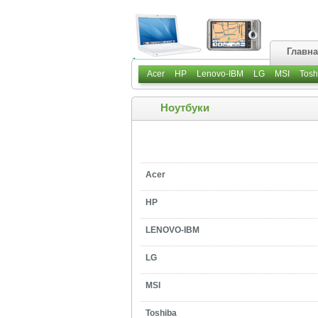
Главн
Acer
HP
Lenovo-IBM
LG
MSI
Tosh
Ноутбуки
Acer
HP
LENOVO-IBM
LG
MSI
Toshiba