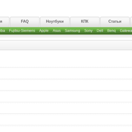
ая
FAQ
Ноутбуки
КПК
Статьи
iba
Fujitsu-Siemens
Apple
Asus
Samsung
Sony
Dell
Benq
Gatewa