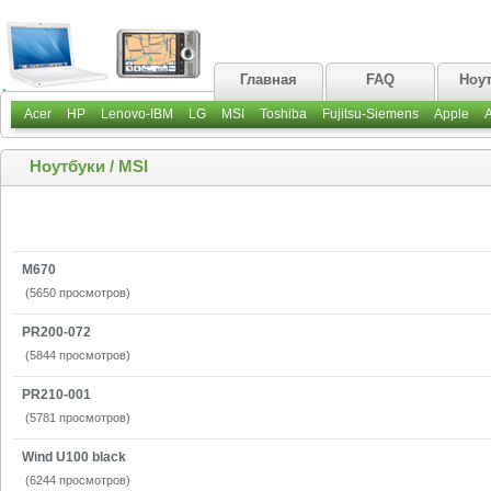
Главная
FAQ
Ноу
Acer
HP
Lenovo-IBM
LG
MSI
Toshiba
Fujitsu-Siemens
Apple
Ноутбуки
/
MSI
M670
(5650 просмотров)
PR200-072
(5844 просмотров)
PR210-001
(5781 просмотров)
Wind U100 black
(6244 просмотров)