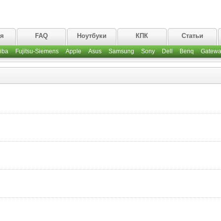
ая
FAQ
Ноутбуки
КПК
Статьи
iba
Fujitsu-Siemens
Apple
Asus
Samsung
Sony
Dell
Benq
Gatewa