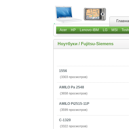
Главн
Acer
HP
Lenovo-IBM
LG
MSI
Tosh
Ноутбуки
/
Fujitsu-Siemens
1556
(3303 просмотров)
AMILO Pa 2548
(3658 просмотров)
AMILO Pi2515-11P
(3599 просмотров)
C-1320
(3322 просмотров)