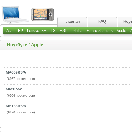
Главная
FAQ
Ноу
Acer
HP
Lenovo-IBM
LG
MSI
Toshiba
Fujitsu-Siemens
Apple
Ноутбуки
/
Apple
MA609RS/A
(6167 просмотров)
MacBook
(6264 просмотров)
MB133RS/A
(6170 просмотров)