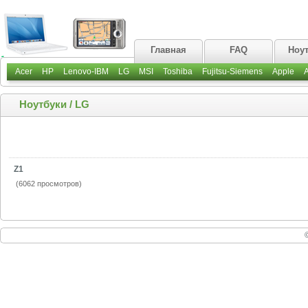
Главная
FAQ
Ноу
Acer
HP
Lenovo-IBM
LG
MSI
Toshiba
Fujitsu-Siemens
Apple
Ноутбуки
/
LG
Z1
(6062 просмотров)