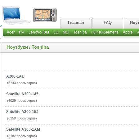
Главная
FAQ
Ноу
Acer
HP
Lenovo-IBM
LG
MSI
Toshiba
Fujitsu-Siemens
Apple
Ноутбуки
/
Toshiba
A200-1AE
(5743 просмотров)
Satellite A300-145
(6029 просмотров)
Satellite A300-15J
(6159 просмотров)
Satellite A300-1AM
(6182 просмотров)