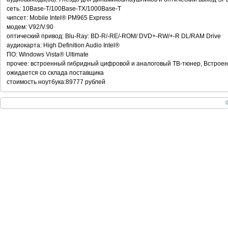
сеть: 10Base-T/100Base-TX/1000Base-T
чипсет: Mobile Intel® PM965 Express
модем: V92/V.90
оптический привод: Blu-Ray: BD-R/-RE/-ROM/ DVD+-RW/+-R DL/RAM Drive
аудиокарта: High Definition Audio Intel®
ПО: Windows Vista® Ultimate
прочее: встроенный гибридный цифровой и аналоговый ТВ-тюнер, Встроенн
ожидается со склада поставщика
стоимость ноутбука:89777 рублей