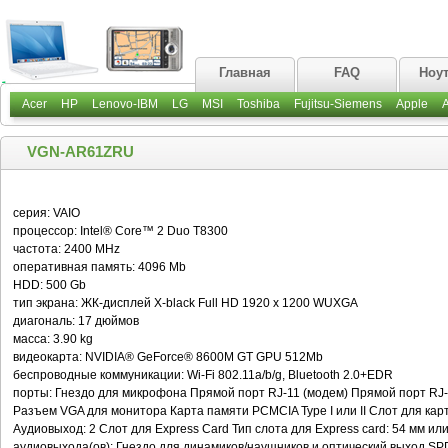
Главная
FAQ
Ноу
Acer
HP
Lenovo-IBM
LG
MSI
Toshiba
Fujitsu-Siemens
Apple
VGN-AR61ZRU
серия: VAIO
процессор: Intel® Core™ 2 Duo T8300
частота: 2400 MHz
оперативная память: 4096 Mb
HDD: 500 Gb
тип экрана: ЖК-дисплей X-black Full HD 1920 x 1200 WUXGA
диагональ: 17 дюймов
масса: 3.90 kg
видеокарта: NVIDIA® GeForce® 8600M GT GPU 512Mb
беспроводные коммуникации: Wi-Fi 802.11a/b/g, Bluetooth 2.0+EDR
порты: Гнездо для микрофона Прямой порт RJ-11 (модем) Прямой порт RJ-45
Разъем VGA для монитора Карта памяти PCMCIA Type I или II Слот для ка
Аудиовыход: 2 Слот для Express Card Тип слота для Express card: 54 мм или
аудиовыхода(ов): Гнездо для динамиков/наушников и оптический выход SPD