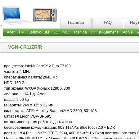
Главная
FAQ
Ноу
Acer
HP
Lenovo-IBM
LG
MSI
Toshiba
Fujitsu-Siemens
Apple
VGN-CR11ZR/R
процессор: Intel® Core™ 2 Duo T7100
частота: 1 MHz
оперативная память: 2048 Mb
HDD: 160 Gb
тип экрана: WXGA X-black 1280 X 800
диагональ: 14.1 дюймов
масса: 2.50 kg
габариты: 249 x 335 x 32 мм
видеокарта: ATI® Mobility Radeon® HD 2300, 831 МБ
батарея Li-Ion VGP-BPS9S
автономное время работы: до 4 часов
беспроводные коммуникации: 802.11a/b/g, BlueTooth 2.0 + EDR
порты: 1 x 4 Pin i.LINK™ (IEEE1394), 400 Мбит/с 1 x Вход постоянного тока
Memory Stick™ Std / Duo, Memory Stick™ PRO Std / Duo, высокая скорость 