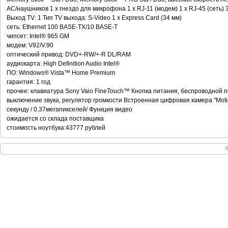
АС/наушников 1 x гнездо для микрофона 1 x RJ-11 (модем) 1 x RJ-45 (сеть) 
Выход TV: 1 Тип TV выхода: S-Video 1 x Express Card (34 мм)
сеть: Ethernet 100 BASE-TX/10 BASE-T
чипсет: Intel® 965 GM
модем: V92/V.90
оптический привод: DVD+-RW/+-R DL/RAM
аудиокарта: High Definition Audio Intel®
ПО: Windows® Vista™ Home Premium
гарантия: 1 год
прочее: клавиатура Sony Vaio FineTouch™ Кнопка питания, беспроводной пе
выключение звука, регулятор громкости Встроенная цифровая камера "Motio
секунду / 0.37мегапикселей/ Функция видео
ожидается со склада поставщика
стоимость ноутбука:43777 рублей