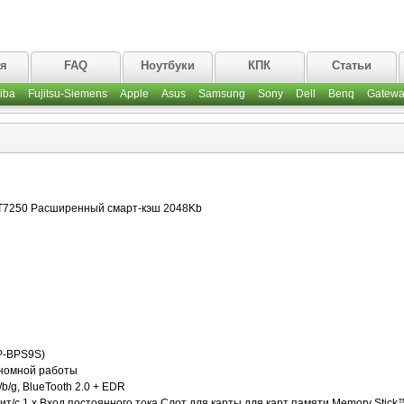
ая
FAQ
Ноутбуки
КПК
Статьи
iba
Fujitsu-Siemens
Apple
Asus
Samsung
Sony
Dell
Benq
Gatewa
 T7250 Расширенный смарт-кэш 2048Kb
P-BPS9S)
ономной работы
b/g, BlueTooth 2.0 + EDR
бит/с 1 x Вход постоянного тока Слот для карты для карт памяти Memory Stick