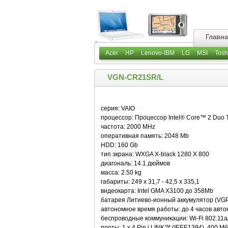
Главн
Acer
HP
Lenovo-IBM
LG
MSI
Tosh
VGN-CR21SR/L
серия: VAIO
процессор: Процессор Intel® Core™ 2 Duo
частота: 2000 MHz
оперативная память: 2048 Mb
HDD: 160 Gb
тип экрана: WXGA X-black 1280 X 800
диагональ: 14.1 дюймов
масса: 2.50 kg
габариты: 249 x 31,7 - 42,5 x 335,1
видеокарта: Intel GMA X3100 до 358Mb
батарея Литиево-ионный аккумулятор (VG
автономное время работы: до 4 часов авт
беспроводные коммуникации: Wi-Fi 802.11a/
порты: 1 x 4 Pin i.LINK™ (IEEE1394), 400 М