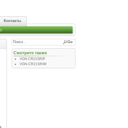
Контакты
y
Смотрите также
VGN CR21SR/P
VGN-CR21SR/W
™