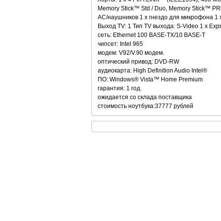
Memory Stick™ Std / Duo, Memory Stick™ PR
АС/наушников 1 x гнездо для микрофона 1 x 
Выход TV: 1 Тип TV выхода: S-Video 1 x Exp
сеть: Ethernet 100 BASE-TX/10 BASE-T
чипсет: Intel 965
модем: V92/V.90 модем.
оптический привод: DVD-RW
аудиокарта: High Definition Audio Intel®
ПО: Windows® Vista™ Home Premium
гарантия: 1 год.
ожидается со склада поставщика
стоимость ноутбука:37777 рублей