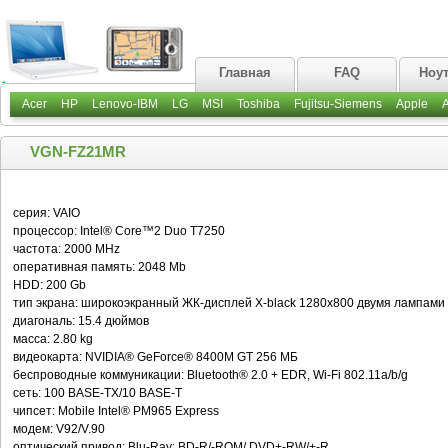
Главная
FAQ
Ноу
Acer
HP
Lenovo-IBM
LG
MSI
Toshiba
Fujitsu-Siemens
Apple
VGN-FZ21MR
серия: VAIO
процессор: Intel® Core™2 Duo T7250
частота: 2000 MHz
оперативная память: 2048 Mb
HDD: 200 Gb
тип экрана: широкоэкранный ЖК-дисплей X-black 1280x800 двумя лампами
диагональ: 15.4 дюймов
масса: 2.80 kg
видеокарта: NVIDIA® GeForce® 8400M GT 256 МБ
беспроводные коммуникации: Bluetooth® 2.0 + EDR, Wi-Fi 802.11a/b/g
сеть: 100 BASE-TX/10 BASE-T
чипсет: Mobile Intel® PM965 Express
модем: V92/V.90
оптический привод: Blu-Ray: BD-R/-ROM/ DVD+-RW/+-R