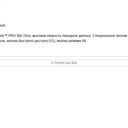
s
ium
tick™ PRO Std / Duo, высокая скорость передачи данных. Специальные кнопки 
ль, кнопка быстрого доступа (S1), кнопка режима AV
© PerfoCard.Net