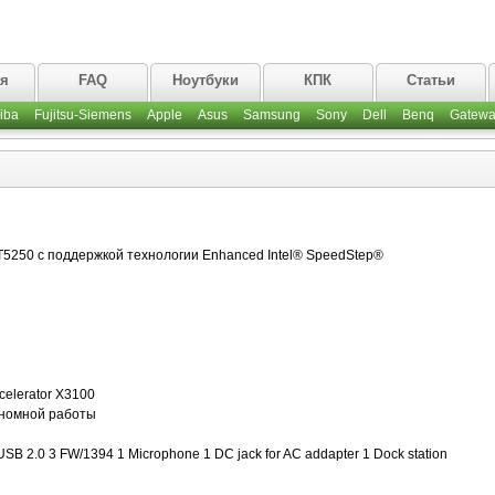
ая
FAQ
Ноутбуки
КПК
Статьи
iba
Fujitsu-Siemens
Apple
Asus
Samsung
Sony
Dell
Benq
Gatewa
T5250 с поддержкой технологии Enhanced Intel® SpeedStep®
celerator X3100
ономной работы
USB 2.0 3 FW/1394 1 Microphone 1 DC jack for AC addapter 1 Dock station