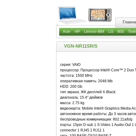
Главн
Acer
HP
Lenovo-IBM
LG
MSI
Tosh
VGN-NR11SR/S
серия: VAIO
процессор: Процессор Intel® Core™ 2 Duo 
частота: 1500 MHz
оперативная память: 2048 Mb
HDD: 200 Gb
тип экрана: ЖК дисплей X-Black:
диагональ: 15.4'' дюймов
масса: 2.75 kg
видеокарта: Mobile Intel® Graphics Media Ac
автономное время работы: До 3 часов авт
беспроводные коммуникации: 802.11a/b/g
порты: 15pin D-sub 1 S-Video 1 Audio-Out 1 
connector 1 RJ45 1 RJ11 1
сеть: 100 BASE-TX/10 BASE-T