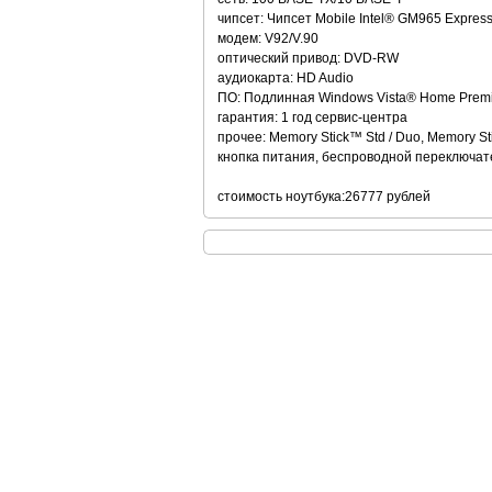
чипсет: Чипсет Mobile Intel® GM965 Expres
модем: V92/V.90
оптический привод: DVD-RW
аудиокарта: HD Audio
ПО: Подлинная Windows Vista® Home Prem
гарантия: 1 год сервис-центра
прочее: Memory Stick™ Std / Duo, Memory S
кнопка питания, беспроводной переключате
стоимость ноутбука:26777 рублей