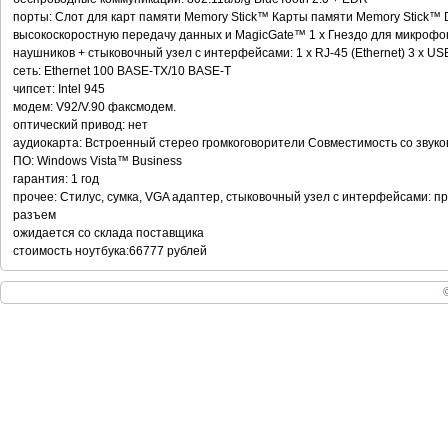
порты: Слот для карт памяти Memory Stick™ Карты памяти Memory Stick™
высокоскоростную передачу данных и MagicGate™ 1 x Гнездо для микрофона
наушников + стыковочный узел с интерфейсами: 1 x RJ-45 (Ethernet) 3 x US
сеть: Ethernet 100 BASE-TX/10 BASE-T
чипсет: Intel 945
модем: V92/V.90 факсмодем.
оптический привод: нет
аудиокарта: Встроенный стерео громкоговорители Совместимость со звук
ПО: Windows Vista™ Business
гарантия: 1 год
прочее: Стилус, сумка, VGA адаптер, стыковочный узел с интерфейсами: пря
разъем
ожидается со склада поставщика
стоимость ноутбука:66777 рублей