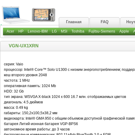
Главная
FAQ
Ноу
Acer
HP
Lenovo-IBM
LG
MSI
Toshiba
Fujitsu-Siemens
Apple
VGN-UX1XRN
серия: Vaio
процессор: Intel® Core™ Solo U1300 с низким энергопотреблением; поддер
кеш второго уровня 2048
частота: 1 MHz
оперативная память: 1024 Mb
HDD: 32 Gb
тип экрана: WSVGA X-black 1024 x 600 16.7 млн. отображаемых цветов
диагональ: 4.5 дюймов
масса: 0.49 kg
габариты: 150,2x100,5x38,2 мм
видеокарта: Intel® GMA 950 с общим объемом доступной графической пам
батарея Литий-ионная батарея VGP-BPS6
автономное время работы: до 3 часов
беспроводные коммуникации: 802.11a/b/g BlueTooth 2.0 + EDR