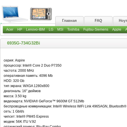
Главная
FAQ
Ноу
Acer
HP
Lenovo-IBM
LG
MSI
Toshiba
Fujitsu-Siemens
Apple
6935G-734G32Bi
серия: Aspire
процессор: Intel® Core 2 Duo P7350
частота: 2000 MHz
оперативная память: 4096 Mb
HDD: 320 Gb
тип экрана: WXGA 1280х800
диагональ: 16" дюймов
масса: 3.50 kg
видеокарта: NVIDIA® GeForce™ 9600M GT 512Mb
беспроводные коммуникации: Intel® Wireless WiFi Link 4965AGN, Bluetooth®
сеть: 1 Gbit/s
чипсет: Intel® PM45 Express
модем: 56K ITU V.92
оптический привод: Blu-Ray Combo