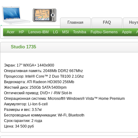
Главная
FAQ
Ноу
Acer
HP
Lenovo-IBM
LG
MSI
Toshiba
Fujitsu-Siemens
Apple
Studio 1735
Экран: 17" WXGA+ 1440x900
Оперативная память: 2048Mb DDR2 667Mhz
Процессор: Intel® Core™ 2 Duo T8100 2.1Ghz
Видеокарта: ATI Radeon HD3650 256Mb
Жесткий диск: 250Gb SATA 5400rpm
Оптический привод: DVD+ / -RW Slot-In
Операционная система: Microsoft® Windows® Vista™ Home Premium
Аккумулятор: Li-Ion 6-cell
Размеры и вес: 3.57кг
Беспроводные коммуникации: Wi-Fi, Bluetooth
Срок гарантии: 2 года
Цена: 34 500 руб