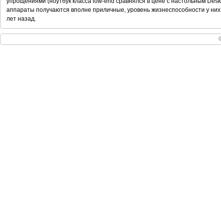
упрощениями (ноутбук класса low-end сравнялся в цене с настольным Deskt
аппараты получаются вполне приличные, уровень жизнеспособности у них 
лет назад.