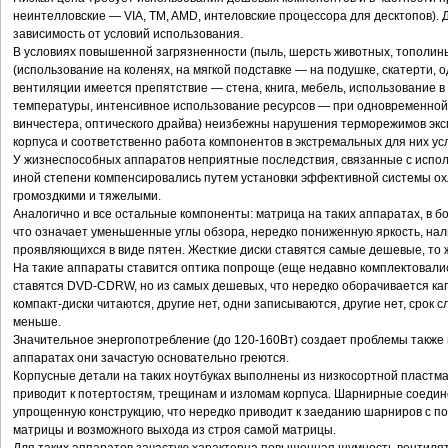
неинтелловские — VIA, TM, AMD, интеловские процессора для десктопов).
зависимость от условий использования.
В условиях повышенной загрязненности (пыль, шерсть животных, тополин
(использование на коленях, на мягкой подставке — на подушке, скатерти, од
вентиляции имеется препятствие — стена, книга, мебель, использование
температуры, интенсивное использование ресурсов — при одновременной
винчестера, оптического драйва) неизбежны нарушения терморежимов эк
корпуса и соответственно работа компонентов в экстремальных для них усл
У жизнеспособных аппаратов неприятные последствия, связанные с испол
иной степени компенсировались путем установки эффективной системы охл
громоздкими и тяжелыми.
Аналогично и все остальные компоненты: матрица на таких аппаратах, в б
что означает уменьшенные углы обзора, нередко пониженную яркость, на
проявляющихся в виде пятен. Жесткие диски ставятся самые дешевые, то 
На такие аппараты ставится оптика попроще (еще недавно комплектовалис
ставятся DVD-CDRW, но из самых дешевых, что нередко оборачивается кап
компакт-диски читаются, другие нет, одни записываются, другие нет, срок 
меньше.
Значительное энергопотребление (до 120-160Вт) создает проблемы также в
аппаратах они зачастую основательно греются.
Корпусные детали на таких ноутбуках выполнены из низкосортной пластма
приводит к потертостям, трещинам и изломам корпуса. Шарнирные соеди
упрощенную конструкцию, что нередко приводит к заеданию шарниров с
матрицы и возможного выхода из строя самой матрицы.