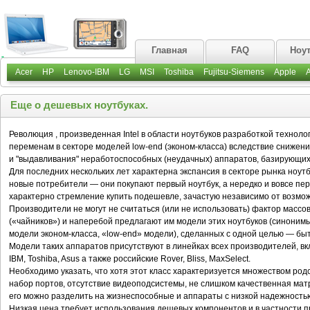
Главная
FAQ
Ноу
Acer
HP
Lenovo-IBM
LG
MSI
Toshiba
Fujitsu-Siemens
Apple
Еще о дешевых ноутбуках.
Революция , произведенная Intel в области ноутбуков разработкой технол
переменам в секторе моделей low-end (эконом-класса) вследствие сниже
и "выдавливания" неработоспособных (неудачных) аппаратов, базирующих
Для последних нескольких лет характерна экспансия в секторе рынка ноут
новые потребители — они покупают первый ноутбук, а нередко и вовсе пе
характерно стремление купить подешевле, зачастую независимо от возмож
Производители не могут не считаться (или не использовать) фактор массов
(«чайников») и наперебой предлагают им модели этих ноутбуков (синони
модели эконом-класса, «low-end» модели), сделанных с одной целью — бы
Модели таких аппаратов присутствуют в линейках всех производителей, в
IBM, Toshiba, Asus а также российские Rover, Bliss, MaxSelect.
Необходимо указать, что хотя этот класс характеризуется множеством род
набор портов, отсутствие видеоподсистемы, не слишком качественная матри
его можно разделить на жизнеспособные и аппараты с низкой надежность
Низкая цена требует использования дешевых компонентов и в частности п