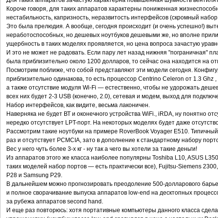
Для таких аппаратов зачастую характерна повышенная шумность вентиля
Короче говоря, для таких аппаратов характерны пониженная жизнеспособ
нестабильность, капризность, неразвитость интерфейсов (скромный набор 
Это была прелюдия. А вообще, сегодня происходит (и очень успешно!) вы
неработоспособных, но дешевых ноутбуков дешевыми же, но вполне прили
ущербность в таких моделях проявляется, но цена вопроса зачастую урав
И это не может не радовать. Если пару лет назад нижняя "пограничная" 
была приблизительно около 1200 долларов, то сейчас она находится на от
Посмотрим поближе, что собой представляют эти модели сегодня. Конфигур
приблизительно одинакова, то есть процессор Centrino Celeron от 1.3 Ghz
а также отсутствие модуля Wi-Fi — естественно, чтобы не удорожать деше
всех них будет 2-3 USB (конечно, 2.0), сетевая и модем, выход для подклю
Набор интерфейсов, как видите, весьма лаконичен.
Наверняка не будет ВТ и оконечного устройства WiFi., iRDA, ну понятно от
нередко отсутствует LPT-порт. На некоторых моделях будет даже отсутств
Рассмотрим такие ноутбуки на примере RoverBook Voyager E510. Типичный 
раз и отсутствует PCMCIA, зато в дополнение к стандартному набору порт
Вес у него чуть более 3-х кг - ну так а чего вы хотели за такие деньги!
Из аппаратов этого же класса наиболее популярны Toshiba L10, ASUS L3500
таких моделей набор портов — есть практически все), Fujitsu-Siemens 2300
P28 и Samsung P29.
В дальнейшем можно прогнозировать преодоление 500-долларового барье
и полное сворачивание выпуска аппаратов low-end на десктопных процессо
за рубежа аппаратов second hand.
И еще раз повторюсь: хотя портативные компьютеры данного класса сдела