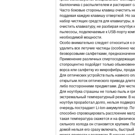
баллончика с распылителем и растирают 
Часто боковые стороны клавиш очистить не
поддевая каждую клавишу отверткой. Но з
набор чистящих средств для клавиатуры, в 
очистить клавиатуру, не разбирая ноутбук
пылесосы, подключаемые к USB-порту комп
необходимой мощности.
Особо внимательно следует относиться к 
удалить все летучие частицы (особенно ча
безворсовыми салфетками, предназначенны
Применение различных спиртосодержащих 
стопроцентно подойдет только обыкновенна
ворса или салфетку из микрофибры, прода
Для оптических устройств пыль намного оп
открытым лоток оптического привода длите
либо посторонними предметами. Для чистк
Для ноутбука страшны не только пыль и г
экстремальный температурный режим. В наш
ноутбук проработал долго, нельзя подверг
очередь пострадает Li-lon-аккумулятор. П
способно спровоцировать расслоение матр
такая температура скажется и на физически
сильного холода он становится хрупким. П
домой нельзя его сразу включать, быстрый