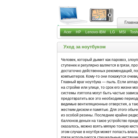
Главн
Acer
HP
Lenovo-IBM
LG
MSI
Tosh
Уход за ноутбуком
Человек, который дымит как паровоз, злоу
ступенек и регулярно валяется в грязи, пр
достаточно действенных рекомендаций, п
компьютеров. Кому-то они покажутся очевид
Главный враг ноутбука — пыль. Если аппар
на стройке или улице, то срок его жизни 
системы лэптопа могут быть частые завис
предотвратить все это необходимо периоди
видимые вентиляционные отверстия, а так
жестким диском и памятью. Для этого обыч
из особой резины. Последние крайне редко
баллонов деньги на такое устройство придет
оказалось, можно взять мягкую тонкую кист
этом случае в ноутбук может попасть влага
грязи используются специальные чистящие