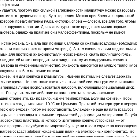
салфетками.
 удается, поэтому при сильной загрязненности клавиатуру можно разобрать,
анятие это трудоемкое и требует терпения. Можно приобрести специальный
котором предусмотрены губки, кисточки, спреи — словом, все для того, чтобы
 и не нарушая гарантии. Для клавиатуры также продаются миниатюрные
ьютера, однако на практике они малоэффективны, поскольку не имеют
очистке экрана. Сначала при помощи баллона со сжатым воздухом необходим
сто они скапливаются по краям матрицы). Затем специальными жидкостями и
ми для протирки жидкокристаллических экранов, снять прилипшую грязь.
жидкостей может повредить матрицу, поэтому из «подручных» средств
я вода (в умеренном количестве). Жидкость наносится на мягкую тряпочку б
ющуюся в любом магазине оптики.
аснее, чем для корпуса и клавиатуры. Именно поэтому не следует держать
льное время. Нельзя также касаться оптической системы руками или какими-
и привода лучше воспользоваться набором, включающим специальный диск.
рязь. Разрушительное действие на компоненты системы оказывает
ей стране это, как правило, низкие температуры. Если вы хотите, - чтобы
ать его охлаждению ниже -10 °С по Цельсию. При такой температуре в первую
отерю его емкости потом не восстановить. Охлаждение еще на пять градусов
ицы из-за разницы в величине термической деформации материалов. Пагуб
х свойствах пластика, из которого изготовлен корпус устройства, — от
осле прогулки с ноутбуком по морозной улице ни в коем случае по возвращени
 нагрев создаст эффект конденсации влаги на электронных компонентах, что