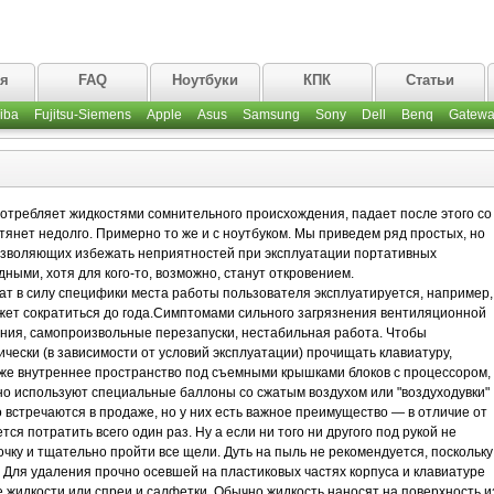
ая
FAQ
Ноутбуки
КПК
Статьи
iba
Fujitsu-Siemens
Apple
Asus
Samsung
Sony
Dell
Benq
Gatewa
потребляет жидкостями сомнительного происхождения, падает после этого со
отянет недолго. Примерно то же и с ноутбуком. Мы приведем ряд простых, но
озволяющих избежать неприятностей при эксплуатации портативных
ными, хотя для кого-то, возможно, станут откровением.
ат в силу специфики места работы пользователя эксплуатируется, например,
может сократиться до года.Симптомами сильного загрязнения вентиляционной
ания, самопроизвольные перезапуски, нестабильная работа. Чтобы
чески (в зависимости от условий эксплуатации) прочищать клавиатуру,
же внутреннее пространство под съемными крышками блоков с процессором,
но используют специальные баллоны со сжатым воздухом или "воздуходувки"
 встречаются в продаже, но у них есть важное преимущество — в отличие от
ся потратить всего один раз. Ну а если ни того ни другого под рукой не
очку и тщательно пройти все щели. Дуть на пыль не рекомендуется, поскольку
. Для удаления прочно осевшей на пластиковых частях корпуса и клавиатуре
 жидкости или спреи и салфетки. Обычно жидкость наносят на поверхность и