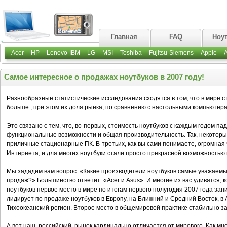
Главная
FAQ
Ноу
Acer
HP
Lenovo-IBM
LG
MSI
Toshiba
Fujitsu-Siemens
Apple
Самое интересное о продажах ноутбуков в 2007 году!
Разнообразные статистические исследования сходятся в том, что в мире с
больше , при этом их доля рынка, по сравнению с настольными компьютера
Это связано с тем, что, во-первых, стоимость ноутбуков с каждым годом п
функциональные возможности и общая производительность. Так, некоторы
приличные стационарные ПК. В-третьих, как вы сами понимаете, огромная 
Интернета, и для многих ноутбуки стали просто прекрасной возможностью 
Мы зададим вам вопрос: «Какие производители ноутбуков самые уважаемые
продаж?» Большинство ответит: «Acer и Asus». И многие из вас удивятся, 
ноутбуков первое место в мире по итогам первого полугодия 2007 года зан
лидирует по продаже ноутбуков в Европу, на Ближний и Средний Восток, в 
Тихоокеанский регион. Второе место в общемировой практике стабильно за
А вот наш, российский, рынок кардинально отличается от мирового. Как мно