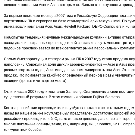
являются компании Acer и Asus, которым стабильно в совокупности прина
За первые несколько месяцев 2007 года в Российскую Федерацию поставил
портативных ПК и серверов на базе стандартной архитектуры Intel. По су
рынка вошли компании Acer, Asus, Hewlett Packard, DEPO Computers и Fujits
Любопытна тенденция: крупные международные компании активно отбираю
назад доля иностранных производителей составляла чуть меньше трети, то
подобное прослеживается во всех сегментах рынка персональных компьют
Самым быстрорастущим сектором рынка ПК в 2007 году стала продажа ноут
наполовину! Совокупная доля двух лидеров-конкурентов — Acer и Asus пре
разные кварталы годов, Asus иногда начинает лидировать над Acer. Это пр
продаж, что помогает за какой-то определенный период в разы увеличить 
позиции (третье и четвертое места).
Отличилась в 2007 году и компания Samsung. Она увеличила свои поставки
существенный результат. В этом компания обошла Fujitsu-Siemens.
Кстати, российские производители ноутбуков «вымирают»: с каждым годом 
назад на нашем рынке ноутбуков был представлен достаточно широкий ас
российских производителей. Однако жесткое ценовое давление со стороны 
многие локальные бренды, такие, как, например, iRu, Klondike, КИТ Compan
конкурентной борьбы.