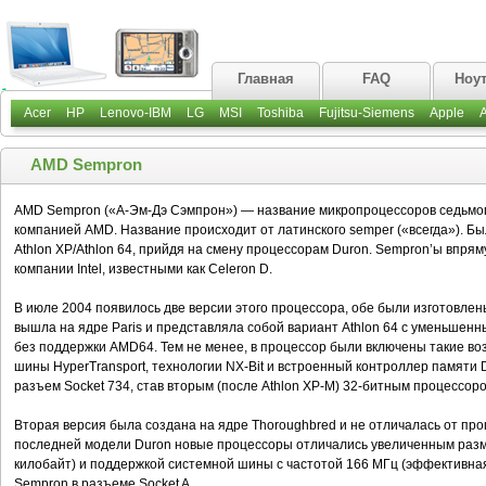
Главная
FAQ
Ноу
Acer
HP
Lenovo-IBM
LG
MSI
Toshiba
Fujitsu-Siemens
Apple
AMD Sempron
AMD Sempron («А-Эм-Дэ Сэмпрон») — название микропроцессоров седьмог
компанией AMD. Название происходит от латинского semper («всегда»). Б
Athlon XP/Athlon 64, прийдя на смену процессорам Duron. Sempron’ы впр
компании Intel, известными как Celeron D.
В июле 2004 появилось две версии этого процессора, обе были изготовлен
вышла на ядре Paris и представляла собой вариант Athlon 64 с уменьшенн
без поддержки AMD64. Тем не менее, в процессор были включены такие во
шины HyperTransport, технологии NX-Bit и встроенный контроллер памят
разъем Socket 734, став вторым (после Athlon XP-M) 32-битным процессоро
Вторая версия была создана на ядре Thoroughbred и не отличалась от проц
последней модели Duron новые процессоры отличались увеличенным разм
килобайт) и поддержкой системной шины с частотой 166 МГц (эффективная
Sempron в разъеме Socket A.