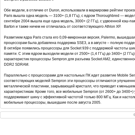
Обе модели, в отличие от Duron, использовали в маркировке рейтинг произ
Paris вышла одна модель — 3100+ (1,8 ГГц), с ядром Thoroughbred — модели 
сентябре 2004 вышла еще одна модель, 3000+ (2 ГГц), с удвоенной кэш-п
Barton и также ничем не отличалась от соответствующего Athlon XP.
Развитием ядра Paris стала его 0,09-микронная версия, Palermo, вышедшая
процессорам была добавлена поддержка SSE3, а в августе – полную подд
В октябре появились процессоры для Socket 939 с поддержкой частоты ши
памяти. С этим ядром выходили модели от 2500+ (1,4 ГГц) до 3400+ (2 ГГ
характеристик процессоры Sempron для разъема Socket AM2, единственно
DDR2 SDRAM.
Параллельно с процессорами для настольных ПК идет развитие Mobile Sem
соответствующих моделей Sempron эти процессоры отличаются улучшенн
металлической пластинки, закрывающей кристалл, что приводит к меньше
характеристикам. Кроме того, все мобильные Sempron (от 2600+ до 3400+)
поддерживают шину с эффективной частотой только 800 МГц. Как и насто
мобильные процессоры, вышедшие после августа 2005.