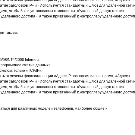
быть отмечены флажками опции «Адрес IР назначается сервером», «Адреса
атие заголовков IР» и «Используется стандартный шлюз для удаленной сети»
димо, чтобы были установлены компоненты: «Удаленный доступ к сети»,
р удаленного доступа», а также привязанный к контроллеру удаленного досту
он таковы:
/98/NT4/2000 Internet»
Программное сжатие данных».
колом: только «ТСР/IР».
быть отмечены флажками опции «Адрес IР назначается сервером», «Адреса
атие заголовков IР» и «Используется стандартный шлюз для удаленной сети»
димо, чтобы были установлены компоненты: «Удаленный доступ к сети»,
р удаленного доступа», а также привязанный к контроллеру удаленного досту
чаться для различных моделей телефонов. Наиболее общие и