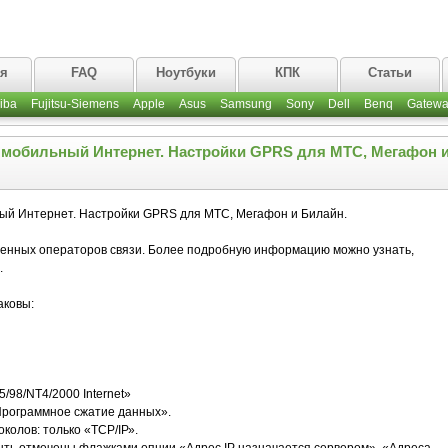
ая
FAQ
Ноутбуки
КПК
Статьи
iba
Fujitsu-Siemens
Apple
Asus
Samsung
Sony
Dell
Benq
Gatewa
 мобильный Интернет. Настройки GPRS для МТС, Мегафон 
ый Интернет. Настройки GPRS для МТС, Мегафон и Билайн.
ненных операторов связи. Более подробную информацию можно узнать,
.
аковы:
/98/NT4/2000 Internet»
Программное сжатие данных».
колов: только «ТСР/IР».