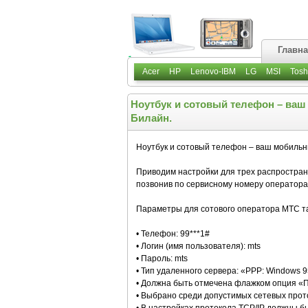
Главн
Acer
HP
Lenovo-IBM
LG
MSI
Tosh
Ноутбук и сотовый телефон – ваш
Билайн.
Ноутбук и сотовый телефон – ваш мобильн
Приводим настройки для трех распростра
позвонив по сервисному номеру оператора
Параметры для сотового оператора МТС т
• Телефон: 99***1#
• Логин (имя пользователя): mts
• Пароль: mts
• Тип удаленного сервера: «PPP: Windows 95
• Должна быть отмечена флажком опция «
• Выбрано среди допустимых сетевых прото