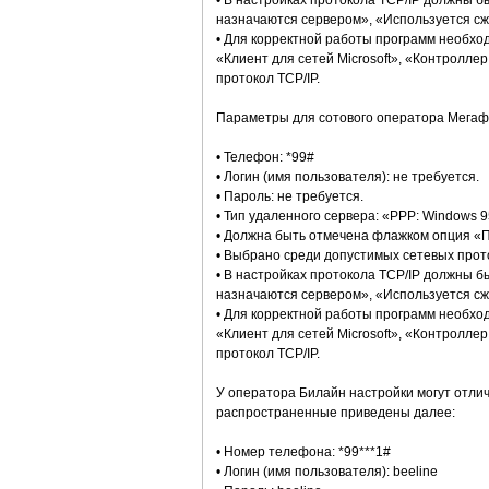
• В настройках протокола ТСР/IР должны 
назначаются сервером», «Используется сж
• Для корректной работы программ необхо
«Клиент для сетей Microsoft», «Контролле
протокол ТСР/IР.
Параметры для сотового оператора Мегаф
• Телефон: *99#
• Логин (имя пользователя): не требуется.
• Пароль: не требуется.
• Тип удаленного сервера: «PPP: Windows 95
• Должна быть отмечена флажком опция «
• Выбрано среди допустимых сетевых прото
• В настройках протокола ТСР/IР должны 
назначаются сервером», «Используется сж
• Для корректной работы программ необхо
«Клиент для сетей Microsoft», «Контролле
протокол ТСР/IР.
У оператора Билайн настройки могут отли
распространенные приведены далее:
• Номер телефона: *99***1#
• Логин (имя пользователя): beeline