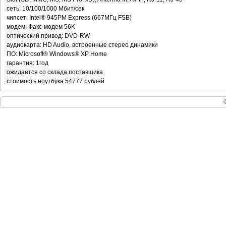
сеть: 10/100/1000 Мбит/сек
чипсет: Intel® 945PM Express (667MГц FSB)
модем: Факс-модем 56K
оптический привод: DVD-RW
аудиокарта: HD Audio, встроенные стерео динамики
ПО: Microsoft® Windows® XP Home
гарантия: 1год
ожидается со склада поставщика
стоимость ноутбука:54777 рублей