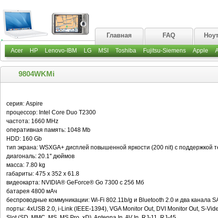
Главная
FAQ
Ноу
Acer
HP
Lenovo-IBM
LG
MSI
Toshiba
Fujitsu-Siemens
Apple
9804WKMi
серия: Aspire
процессор: Intel Core Duo T2300
частота: 1660 MHz
оперативная память: 1048 Mb
HDD: 160 Gb
тип экрана: WSXGA+ дисплей повышенной яркости (200 nit) c поддержкой тех
диагональ: 20.1'' дюймов
масса: 7.80 kg
габариты: 475 x 352 x 61.8
видеокарта: NVIDIA® GeForce® Go 7300 с 256 Mб
батарея 4800 мАч
беспроводные коммуникации: Wi-Fi 802.11b/g и Bluetooth 2.0 и два канала S
порты: 4xUSB 2.0, i-Link (IEEE-1394), VGA Monitor Out, DVI Monitor Out, S-Vid
Slot (SD, MMC, MS, MS Pro, xD), Antenna In, AV In, RJ-11, RJ-45