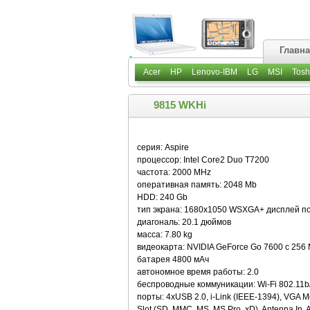
Главн
Acer
HP
Lenovo-IBM
LG
MSI
Tosh
9815 WKHi
серия: Aspire
процессор: Intel Core2 Duo T7200
частота: 2000 MHz
оперативная память: 2048 Mb
HDD: 240 Gb
тип экрана: 1680x1050 WSXGA+ дисплей повы
диагональ: 20.1 дюймов
масса: 7.80 kg
видеокарта: NVIDIA GeForce Go 7600 с 256
батарея 4800 мАч
автономное время работы: 2.0
беспроводные коммуникации: Wi-Fi 802.11b/g
порты: 4xUSB 2.0, i-Link (IEEE-1394), VGA Mo
Slot (SD, MMC, MS, MS Pro, xD), Antenna In, A