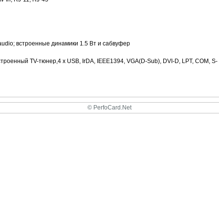
n audio; встроенные динамики 1.5 Вт и сабвуфер
роенный TV-тюнер,4 x USB, IrDA, IEEE1394, VGA(D-Sub), DVI-D, LPT, COM, S-
© PerfoCard.Net