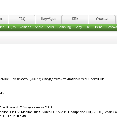
ая
FAQ
Ноутбуки
КПК
Статьи
iba
Fujitsu-Siemens
Apple
Asus
Samsung
Sony
Dell
Benq
Gatewa
шенной яркости (200 nit) c поддержкой технологии Acer CrystalBrite
 Mб
 и Bluetooth 2.0 и два канала SATA
nitor Out, DVI Monitor Out, S-Video Out, Mic-in, Headphone Out, S/PDIF, Smart Ca
V In, RJ-11, RJ-45