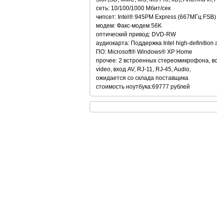
сеть: 10/100/1000 Мбит/сек
чипсет: Intel® 945PM Express (667MГц FSB)
модем: Факс-модем 56K
оптический привод: DVD-RW
аудиокарта: Поддержка Intel high-definitio
ПО: Microsoft® Windows® XP Home
прочее: 2 встроенных стереомикрофона, вст
video, вход AV, RJ-11, RJ-45, Audio,
ожидается со склада поставщика
стоимость ноутбука:69777 рублей