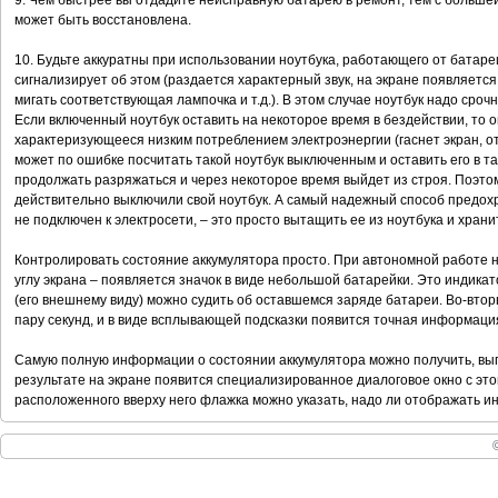
9. Чем быстрее вы отдадите неисправную батарею в ремонт, тем с больше
может быть восстановлена.
10. Будьте аккуратны при использовании ноутбука, работающего от батар
сигнализирует об этом (раздается характерный звук, на экране появляе
мигать соответствующая лампочка и т.д.). В этом случае ноутбук надо сроч
Если включенный ноутбук оставить на некоторое время в бездействии, то 
характеризующееся низким потреблением электроэнергии (гаснет экран, отк
может по ошибке посчитать такой ноутбук выключенным и оставить его в т
продолжать разряжаться и через некоторое время выйдет из строя. Поэтом
действительно выключили свой ноутбук. А самый надежный способ предохр
не подключен к электросети, – это просто вытащить ее из ноутбука и храни
Контролировать состояние аккумулятора просто. При автономной работе н
углу экрана – появляется значок в виде небольшой батарейки. Это индика
(его внешнему виду) можно судить об оставшемся заряде батареи. Во-втор
пару секунд, и в виде всплывающей подсказки появится точная информаци
Самую полную информации о состоянии аккумулятора можно получить, вып
результате на экране появится специализированное диалоговое окно с эт
расположенного вверху него флажка можно указать, надо ли отображать и