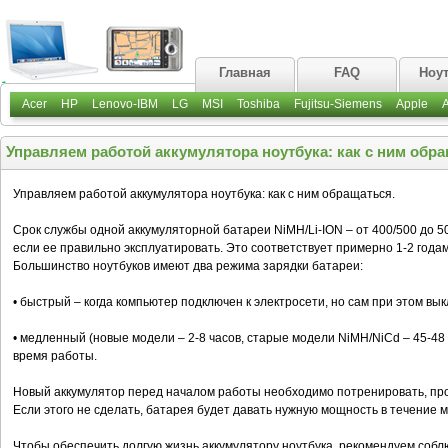
Главная
FAQ
Ноу
Acer
HP
Lenovo-IBM
LG
MSI
Toshiba
Fujitsu-Siemens
Apple
Управляем работой аккумулятора ноутбука: как с ним обра
Управляем работой аккумулятора ноутбука: как с ним обращаться.
Срок службы одной аккумуляторной батареи NiMH/Li-ION – от 400/500 до 5
если ее правильно эксплуатировать. Это соответствует примерно 1-2 года
Большинство ноутбуков имеют два режима зарядки батареи:
• быстрый – когда компьютер подключен к электросети, но сам при этом выкл
• медленный (новые модели – 2-8 часов, старые модели NiMH/NiCd – 45-48 
время работы.
Новый аккумулятор перед началом работы необходимо потренировать, пров
Если этого не сделать, батарея будет давать нужную мощность в течение 
Чтобы обеспечить долгую жизнь аккумулятору ноутбука, рекомендуем соб