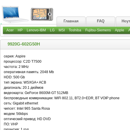
Главная
FAQ
Ноу
Acer
HP
Lenovo-IBM
LG
MSI
Toshiba
Fujitsu-Siemens
Apple
9920G-602G50H
серия: Aspire
процессор: C2D T7500
частота: 2 MHz
оперативная память: 2048 Mb
HDD: 500 Gb
тип экрана: WSXGA+ ACB
диагональ: 20.1 дюймов
видеокарта: GeForce 8600M-GT 512MB
беспроводные коммуникации: WiFi 802.11, BT2.0+EDR, BT VOIP phone
сеть: Gigabit ethernet
чипсет: Intel 965 Santa Rosa
модем: 56kbps
оптический привод: HD DVD
ПО: VHP
гарантия: 1 год