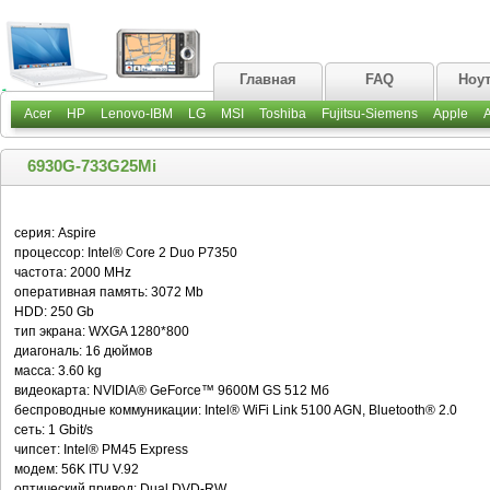
Главная
FAQ
Ноу
Acer
HP
Lenovo-IBM
LG
MSI
Toshiba
Fujitsu-Siemens
Apple
6930G-733G25Mi
серия: Aspire
процессор: Intel® Core 2 Duo P7350
частота: 2000 MHz
оперативная память: 3072 Mb
HDD: 250 Gb
тип экрана: WXGA 1280*800
диагональ: 16 дюймов
масса: 3.60 kg
видеокарта: NVIDIA® GeForce™ 9600M GS 512 Мб
беспроводные коммуникации: Intel® WiFi Link 5100 AGN, Bluetooth® 2.0
сеть: 1 Gbit/s
чипсет: Intel® PM45 Express
модем: 56K ITU V.92
оптический привод: Dual DVD-RW