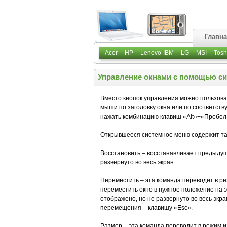
Главн
Acer
HP
Lenovo-IBM
LG
MSI
Tosh
Управление окнами с помощью си
Вместо кнопок управления можно пользова
мыши по заголовку окна или по соответств
нажать комбинацию клавиш «Alt»+«Пробел
Открывшееся системное меню содержит та
Восстановить – восстанавливает предыдущ
развернуто во весь экран.
Переместить – эта команда переводит в р
переместить окно в нужное положение на э
отображено, но не развернуто во весь экр
перемещения – клавишу «Esc».
Размер – эта команда переводит в режим 