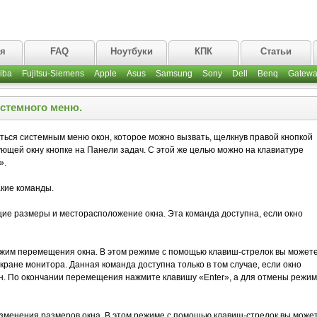
ая
FAQ
Ноутбуки
КПК
Статьи
iba
Fujitsu-Siemens
Apple
Asus
Samsung
Sony
Dell
Benq
Gatewa
стемного меню.
ться системным меню окон, которое можно вызвать, щелкнув правой кнопкой
ующей окну кнопке на Панели задач. С этой же целью можно на клавиатуре
».
кие команды.
ие размеры и месторасположение окна. Эта команда доступна, если окно
ежим перемещения окна. В этом режиме с помощью клавиш-стрелок вы может
кране монитора. Данная команда доступна только в том случае, если окно
ан. По окончании перемещения нажмите клавишу «Enter», а для отмены режи
изменения размеров окна. В этом режиме с помощью клавиш-стрелок вы може