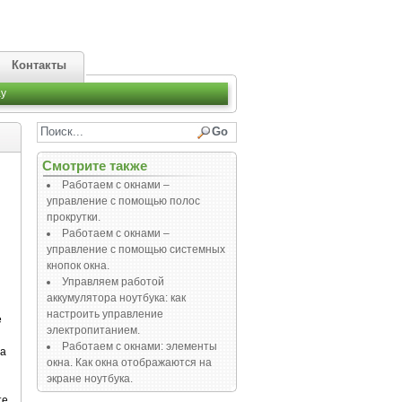
Контакты
y
Смотрите также
Работаем с окнами –
управление с помощью полос
прокрутки.
Работаем с окнами –
управление с помощью системных
кнопок окна.
Управляем работой
аккумулятора ноутбука: как
настроить управление
е
электропитанием.
Работаем с окнами: элементы
ма
окна. Как окна отображаются на
экране ноутбука.
те