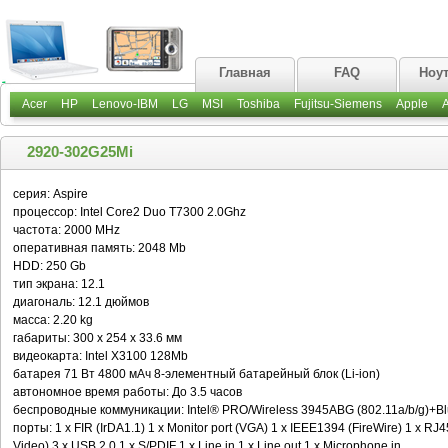
Главная
FAQ
Ноу
Acer
HP
Lenovo-IBM
LG
MSI
Toshiba
Fujitsu-Siemens
Apple
2920-302G25Mi
серия: Aspire
процессор: Intel Core2 Duo T7300 2.0Ghz
частота: 2000 MHz
оперативная память: 2048 Mb
HDD: 250 Gb
тип экрана: 12.1
диагональ: 12.1 дюймов
масса: 2.20 kg
габариты: 300 x 254 x 33.6 мм
видеокарта: Intel X3100 128Mb
батарея 71 Вт 4800 мАч 8-элементный батарейный блок (Li-ion)
автономное время работы: До 3.5 часов
беспроводные коммуникации: Intel® PRO/Wireless 3945ABG (802.11a/b/g)+B
порты: 1 x FIR (IrDA1.1) 1 x Monitor port (VGA) 1 x IEEE1394 (FireWire) 1 x RJ
Video) 3 x USB 2.0 1 x S/PDIF 1 x Line in 1 x Line out 1 x Microphone in