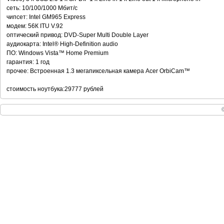
сеть: 10/100/1000 Мбит/с
чипсет: Intel GM965 Express
модем: 56К ITU V.92
оптический привод: DVD-Super Multi Double Layer
аудиокарта: Intel® High-Definition audio
ПО: Windows Vista™ Home Premium
гарантия: 1 год
прочее: Встроенная 1.3 мегапиксельная камера Acer OrbiCam™
стоимость ноутбука:29777 рублей