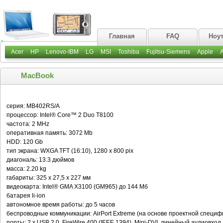
Главная
FAQ
Ноу
Acer
HP
Lenovo-IBM
LG
MSI
Toshiba
Fujitsu-Siemens
Apple
MacBook
серия: MB402RS/A
процессор: Intel® Core™ 2 Duo T8100
частота: 2 MHz
оперативная память: 3072 Mb
HDD: 120 Gb
тип экрана: WXGA TFT (16:10), 1280 x 800 pix
диагональ: 13.3 дюймов
масса: 2.20 kg
габариты: 325 х 27,5 х 227 мм
видеокарта: Intel® GMA X3100 (GM965) до 144 Mб
батарея li-ion
автономное время работы: до 5 часов
беспроводные коммуникации: AirPort Extreme (на основе проектной специфи
порты: 2 х USB 2.0, FireWire 400 (IEEE 1394), Mini-DVI, линейный аудиовхо