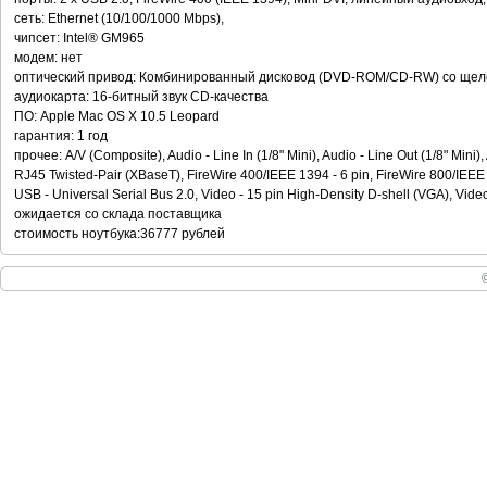
сеть: Ethernet (10/100/1000 Mbps),
чипсет: Intel® GM965
модем: нет
оптический привод: Комбинированный дисковод (DVD-ROM/CD-RW) со щеле
аудиокарта: 16-битный звук CD-качества
ПО: Apple Mac OS X 10.5 Leopard
гарантия: 1 год
прочее: A/V (Composite), Audio - Line In (1/8" Mini), Audio - Line Out (1/8" Mini),
RJ45 Twisted-Pair (XBaseT), FireWire 400/IEEE 1394 - 6 pin, FireWire 800/IEEE 
USB - Universal Serial Bus 2.0, Video - 15 pin High-Density D-shell (VGA), Video
ожидается со склада поставщика
стоимость ноутбука:36777 рублей