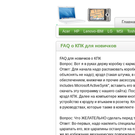
Главн
Acer
HP
Lenovo-IBM
LG
MSI
Tosh
FAQ о КПК для новичков
FAQ для новичков о КПК
Вопрос: Вот я в руках держу коробку с ка
Ответ: Для начала надо распаковать коробк
объяснять не надо), крэдл (такая штучка, 
обеспечением, книжечки и прочие аксессуа
includes Microsoft ActiveSynk", вставить ег
скачать эту программу с нашего сайта). По
крэдл КПК. Далее на компьютере жмем кно
устройство к крэдлу и втыкаем в розетку. К
в руководствах, которые также в комплекте 
Вопрос: Что ЖЕЛАТЕЛЬНО сделать перед те
Ответ: Во-первых, надо наклеить специальн
царапать его, все царапины останутся на п
же во избежание механических повреждени