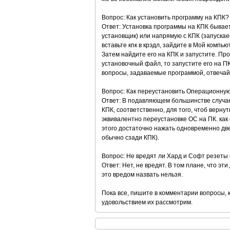
Вопрос: Как установить программу на КПК?
Ответ: Установка программы на КПК бывает
установщик) или напрямую с КПК (запускаем
вставьте кпк в крэдл, зайдите в Мой компьют
Затем найдите его на КПК и запустите. Пр
установочный файл, то запустите его на ПК
вопросы, задаваемые программой, отвечай
Вопрос: Как переустановить Операционну
Ответ: В подавляющем большинстве случае
КПК, соответственно, для того, чтоб верну
эквивалентно переустановке ОС на ПК. как 
этого достаточно нажать одновременно две 
обычно сзади КПК).
Вопрос: Не вредят ли Хард и Софт резеты
Ответ: Нет, не вредят. В том плане, что эт
это вредом назвать нельзя.
Пока все, пишите в комментарии вопросы,
удовольствием их рассмотрим.