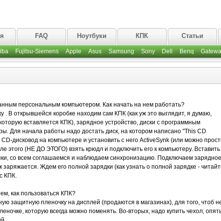
ая
FAQ
Ноутбуки
КПК
Статьи
iba
Fujitsu-Siemens
Apple
Asus
Samsung
Sony
Dell
Benq
Gatewa
рманным персональным компьютером. Как начать на нем работать?
у . В открывшейся коробке находим сам КПК (как уж это выглядит, я думаю,
в которую вставляется КПК), зарядное устройство, диски с программным
ры. Для начала работы надо достать диск, на котором написано "This CD
о в CD-дисковод на компьютере и установить с него ActiveSynk (или можно прост
сле этого (НЕ ДО ЭТОГО) взять крюдл и подключить его к компьютеру. Вставить
пки, со всем соглашаемся и наблюдаем синхронизацию. Подключаем зарядно
пк заряжается. Ждем его полной зарядки (как узнать о полной зарядке - читайт
с КПК.
м, как пользоваться КПК?
ую защитную пленочку на дисплей (продаются в магазинах), для того, чтоб н
леночке, которую всегда можно поменять. Во-вторых, надо купить чехол, опят
й.