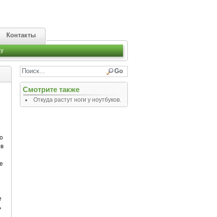
Контакты
y
Смотрите также
Откуда растут ноги у ноутбуков.
о
 в
е
е
е
ь