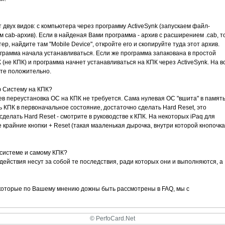
 двух видов: с компьютера через программу ActiveSynk (запускаем файл-
 cab-архив). Если в найденая Вами программа - архив с расширением .cab, т
ер, найдите там "Mobile Device", откройте его и скопируйте туда этот архив.
ограмма начала устанавливаться. Если же программа запакована в простой
 (не КПК) и программа начнет устанавливаться на КПК через ActiveSynk. На в
те положительно.
ю Систему на КПК?
в переустановка ОС на КПК не требуется. Сама нулевая ОС "вшита" в памят
ть КПК в первоначальное состояние, достаточно сделать Hard Reset, это
сделать Hard Reset - смотрите в руководстве к КПК. На некоторых iPaq для
крайние кнопки + Reset (такая мааленькая дырочка, внутри которой кнопочка
 системе и самому КПК?
и действия несут за собой те последствия, ради которых они и выполняются, а
 которые по Вашему мнению дожны быть рассмотрены в FAQ, мы с
© PerfoCard.Net