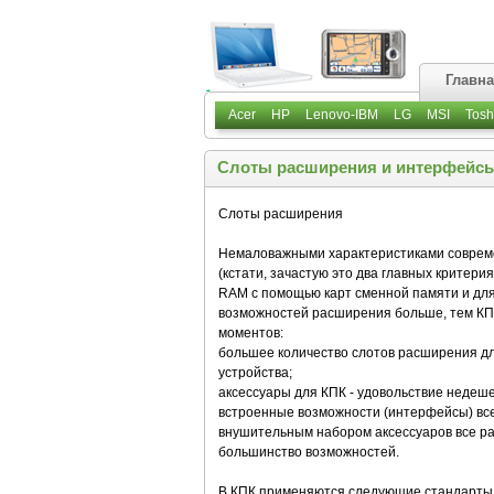
Главн
Acer
HP
Lenovo-IBM
LG
MSI
Tosh
Слоты расширения и интерфейс
Слоты расширения
Немаловажными характеристиками совреме
(кстати, зачастую это два главных критер
RAM с помощью карт сменной памяти и для
возможностей расширения больше, тем КПК 
моментов:
большее количество слотов расширения дл
устройства;
аксессуары для КПК - удовольствие недеше
встроенные возможности (интерфейсы) все
внушительным набором аксессуаров все ра
большинство возможностей.
В КПК применяются следующие стандарты 