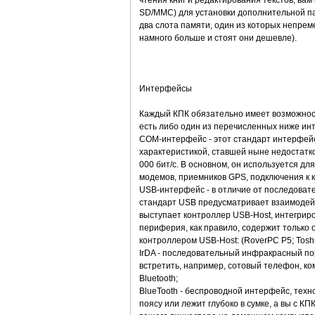
чтения книг и редактирования текстов, ва
SD/MMC) для установки дополнительной па
два слота памяти, один из которых непрем
намного больше и стоят они дешевле).
Интерфейсы
Каждый КПК обязательно имеет возможност
есть либо один из перечисленных ниже ин
СОМ-интерфейс - этот стандарт интерфейс
характеристикой, ставшей ныне недостатк
000 бит/с. В основном, он используется д
модемов, приемников GPS, подключения к 
USB-интерфейс - в отличие от последоват
стандарт USB предусматривает взаимодейс
выступает контроллер USB-Host, интегрир
периферия, как правило, содержит только 
контроллером USB-Host: (RoverPC Р5; Toshi
IrDA - последовательный инфракрасный по
встретить, например, сотовый телефон, ко
Bluetooth;
BlueTooth - беспроводной интерфейс, тех
поясу или лежит глубоко в сумке, а вы с К