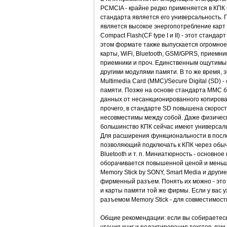
PCMCIA - крайне редко применяется в КПК
стандарта является его универсальность. 
является высокое энергопотребление карт 
Compact Flash(CF type I и II) - этот стан
этом формате также выпускается огромно
карты, WiFi, Bluetooth, GSM/GPRS, приемн
приемники и проч. Единственным ощутимы
другими модулями памяти. В то же время,
Multimedia Card (MMC)/Secure Digital (SD
памяти. Позже на основе стандарта ММС б
данных от несанкционированного копирова
прочего, в стандарте SD повышена скорост
несовместимы между собой. Даже физическ
большинство КПК сейчас имеют универсальн
Для расширения функциональности в посл
позволяющий подключать к КПК через обы
Bluetooth и т. п. Миниатюрность - основно
оборачивается повышенной ценой и меньш
Memory Stick by SONY, Smart Media и други
фирменный разъем. Понять их можно - это
и карты памяти той же фирмы. Если у вас 
разъемом Memory Stick - для совместимост
Общие рекомендации: если вы собираетесь