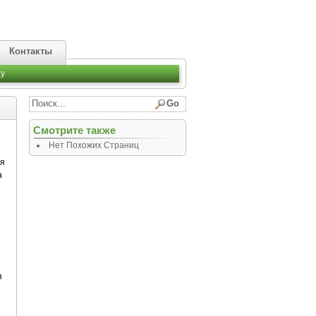
Контакты
y
Смотрите также
Нет Похожих Страниц
я
а
я