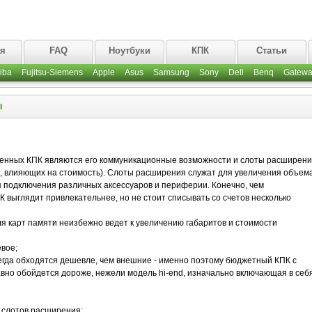
ая
FAQ
Ноутбуки
КПК
Статьи
iba
Fujitsu-Siemens
Apple
Asus
Samsung
Sony
Dell
Benq
Gatewa
ы
нных КПК являются его коммуникационные возможности и слоты расширени
ия, влияющих на стоимость). Слоты расширения служат для увеличения объем
 подключения различных аксессуаров и периферии. Конечно, чем
выглядит привлекательнее, но не стоит списывать со счетов несколько
я карт памяти неизбежно ведет к увеличению габаритов и стоимости
вое;
гда обходятся дешевле, чем внешние - именно поэтому бюджетный КПК с
вно обойдется дороже, нежели модель hi-end, изначально включающая в себ
слотов расширения: