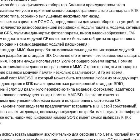
 из-за больших физических габаритов. Большим преимуществом этого
Главным минусом и причиной малого распространения этого стандарта в КПК
этого типа, особенно выпущенных несколько лет назад;
дарт является вариантом PCMCIA, переделанным для малогабаритных устройств.
е количество разнообразнейшей периферии: модули памяти, модемы, сетевы
ики GPS, мультимедиа-карты: фотоаппараты, вывод видеоизображения, FM-
м недостатком модулей CF являются их большие габариты по сравнению с
 это одни из самых дешевых модулей расширения;
) - стандарт MMC был разработан исключительно для миниатюрных модулей
ыл разработан стандарт SD. Основное его отличие - это возможность защит
ния. Под эти нужды используется 2-5% от общего объема карты. Помимо
ь чтения/записи данных по сравнению с ММС. Строго говоря, эти стандарты
ие размеры модулей памяти несколько различаются. В то же время,
ый слот MMC/SD, в который может быть вставлена любая из этих двух карт.
еднее время в КПК начал применяться расширенный стандарт SDIO,
чный слот SD различную периферию типа модемов, фотокамер, адаптеров
е и главное преимущество карт памяти MMC/SD. Но это же качество
ими доступными объемами памяти по сравнению с карточками CF.
е - многие производители предпочитают встраивать в КПК свой собственный,
 повышает их доходы, поскольку вынуждает потребителя покупать перифери
уже есть, например, цифровая камера SONY, имеет смысл выбирать КПК с
и.
 использовать машинку исключительно для серфинга по Сети, "органайзинга"