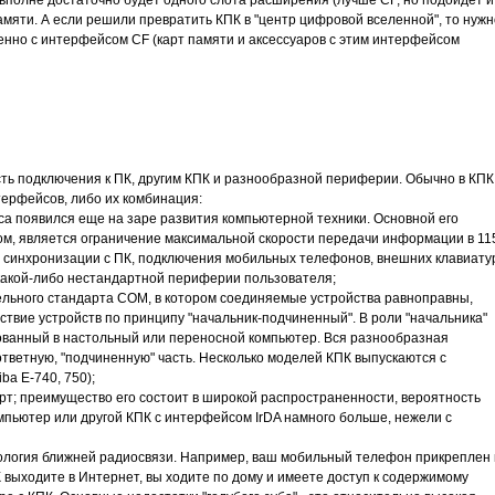
м вполне достаточно будет одного слота расширения (лучше CF, но подойдет и
мяти. А если решили превратить КПК в "центр цифровой вселенной", то нужн
енно с интерфейсом CF (карт памяти и аксессуаров с этим интерфейсом
ь подключения к ПК, другим КПК и разнообразной периферии. Обычно в КПК
терфейсов, либо их комбинация:
а появился еще на заре развития компьютерной техники. Основной его
ом, является ограничение максимальной скорости передачи информации в 11
ля синхронизации с ПК, подключения мобильных телефонов, внешних клавиату
какой-либо нестандартной периферии пользователя;
ельного стандарта СОМ, в котором соединяемые устройства равноправны,
твие устройств по принципу "начальник-подчиненный". В роли "начальника"
ованный в настольный или переносной компьютер. Вся разнообразная
ответную, "подчиненную" часть. Несколько моделей КПК выпускаются с
ba Е-740, 750);
рт; преимущество его состоит в широкой распространенности, вероятность
мпьютер или другой КПК с интерфейсом IrDA намного больше, нежели с
нология ближней радиосвязи. Например, ваш мобильный телефон прикреплен 
ПК выходите в Интернет, вы ходите по дому и имеете доступ к содержимому