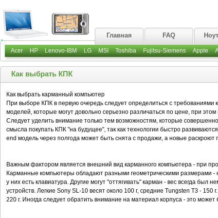
Главная
FAQ
Ноу
Acer
HP
Lenovo-IBM
LG
MSI
Toshiba
Fujitsu-Siemens
Apple
Как выбрать КПК
Как выбрать карманный компьютер
При выборе КПК в первую очередь следует определиться с требованиями к
моделей, которые могут довольно серьезно различаться по цене, при этом
Следует уделить внимание только тем возможностям, которые совершенно 
смысла покупать КПК "на будущее", так как технологии быстро развиваются
end модель через полгода может быть снята с продажи, а новые раскроют
Важным фактором является внешний вид карманного компьютера - при пр
Карманные компьютеры обладают разными геометрическими размерами - н
у них есть клавиатура. Другие могут "оттягивать" карман - вес всегда был
устройств. Легкие Sony SL-10 весят около 100 г, средние Tungsten T3 - 150 г
220 г. Иногда следует обратить внимание на материал корпуса - это может 