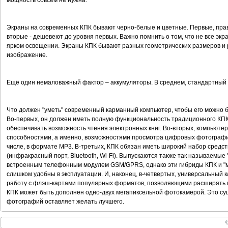
мощность совсем не нужна.
Экраны на современных КПК бывают черно-белые и цветные. Первые, прав
вторые - дешевеют до уровня первых. Важно помнить о том, что не все эк
ярком освещении. Экраны КПК бывают разных геометрических размеров и
изображение.
Ещё один немаловажный фактор – аккумуляторы. В среднем, стандартный К
Что должен "уметь" современный карманный компьютер, чтобы его можно 
Во-первых, он должен иметь полную функциональность традиционного КПК, 
обеспечивать возможность чтения электронных книг. Во-вторых, компьют
способностями, а именно, возможностями просмотра цифровых фотографий
числе, в формате MP3. В-третьих, КПК обязан иметь широкий набор средст
(инфракрасный порт, Bluetooth, Wi-Fi). Выпускаются также так называемы
встроенным телефонным модулем GSM/GPRS, однако эти гибриды КПК и "м
слишком удобны в эксплуатации. И, наконец, в-четвертых, универсальны
работу с флэш-картами популярных форматов, позволяющими расширять п
КПК может быть дополнен одно-двух мегапиксельной фотокамерой. Это сущ
фотографий оставляет желать лучшего.