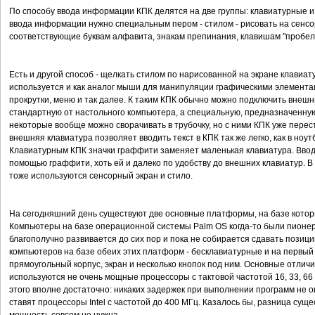
По способу ввода информации КПК делятся на две группы: клавиатурные и
ввода информации нужно специальным пером - стилом - рисовать на сенсо
соответствующие буквам алфавита, знакам препинания, клавишам "пробел", 
Есть и другой способ - щелкать стилом по нарисованной на экране клавиат
используется и как аналог мыши для манипуляции графическими элемента
прокрутки, меню и так далее. К таким КПК обычно можно подключить внеш
стандартную от настольного компьютера, а специальную, предназначенну
некоторые вообще можно сворачивать в трубочку, но с ними КПК уже пере
внешняя клавиатура позволяет вводить текст в КПК так же легко, как в ноут
Клавиатурным КПК значки граффити заменяет маленькая клавиатура. Вводит
помощью граффити, хоть ей и далеко по удобству до внешних клавиатур. В
тоже используются сенсорный экран и стило.
На сегодняшний день существуют две основные платформы, на базе которых
Компьютеры на базе операционной системы Palm OS когда-то были пионер
благополучно развивается до сих пор и пока не собирается сдавать позиции
компьютеров на базе обеих этих платформ - бесклавиатурные и на первый в
прямоугольный корпус, экран и несколько кнопок под ним. Основные отличи
используются не очень мощные процессоры с тактовой частотой 16, 33, 6
этого вполне достаточно: никаких задержек при выполнении программ не о
ставят процессоры Intel с частотой до 400 МГц. Казалось бы, разница сущ