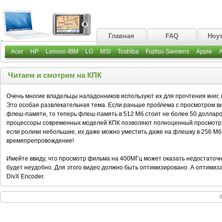
Главная
FAQ
Ноу
Acer
HP
Lenovo-IBM
LG
MSI
Toshiba
Fujitsu-Siemens
Apple
Читаем и смотрим на КПК
Очень многие владельцы наладонников используют их для прочтения книг,
Это особая развлекательная тема. Если раньше проблема с просмотром в
флеш-памяти, то теперь флеш-память в 512 Мб стоит не более 50 долларов
процессоры современных моделей КПК позволяют полноценный просмотр в
если ролики небольшие, их даже можно уместить даже на флешку в 256 Мб.
времяпрепровождение!
Имейте ввиду, что просмотр фильма на 400МГц может оказать недостаточно
будет неудобно. Для этого видео должно быть оптимизировано. А оптими
DivX Encoder.