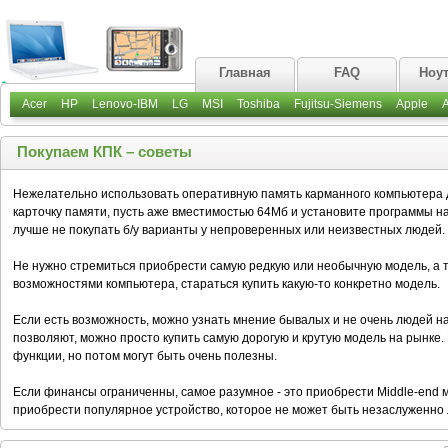
Главная
FAQ
Ноу
Acer
HP
Lenovo-IBM
LG
MSI
Toshiba
Fujitsu-Siemens
Apple
Покупаем КПК – советы
Нежелательно использовать оперативную память карманного компьютера
карточку памяти, пусть аже вместимостью 64Мб и установите программы на
лучше не покупать б/у варианты у непроверенных или неизвестных людей.
Не нужно стремиться приобрести самую редкую или необычную модель, а 
возможностями компьютера, стараться купить какую-то конкретно модель.
Если есть возможность, можно узнать мнение бывалых и не очень людей 
позволяют, можно просто купить самую дорогую и крутую модель на рынке.
функции, но потом могут быть очень полезны.
Если финансы ограниченны, самое разумное - это приобрести Middle-end м
приобрести популярное устройство, которое не может быть незаслуженно