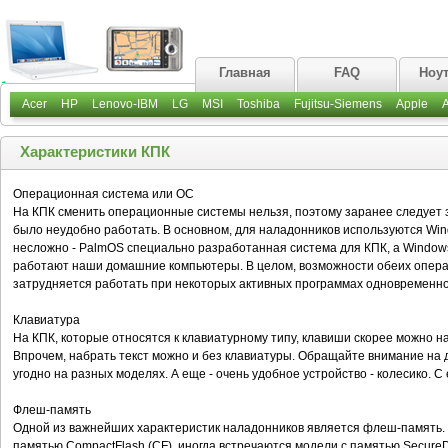
Главная
FAQ
Ноу
Acer
HP
Lenovo-IBM
LG
MSI
Toshiba
Fujitsu-Siemens
Apple
Характеристики КПК
Операционная система или ОС
На КПК сменить операционные системы нельзя, поэтому заранее следует з
было неудобно работать. В основном, для наладонников используются Wi
несложно - PalmOS специально разработанная система для КПК, а Windows
работают наши домашние компьютеры. В целом, возможности обеих опера
затрудняется работать при некоторых активных программах одновременно.
Клавиатура
На КПК, которые относятся к клавиатурному типу, клавиши скорее можно на
Впрочем, набрать текст можно и без клавиатуры. Обращайте внимание на 
угодно на разных моделях. А еще - очень удобное устройство - колесико. С
Флеш-память
Одной из важнейших характеристик наладонников является флеш-память.
памятью CompactFlash (CF), иногда встречаются модели с памятью SecureDig