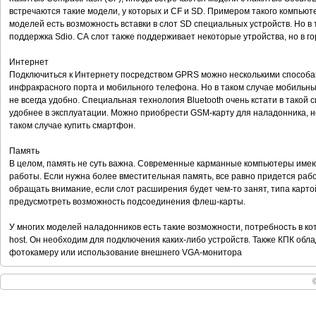
встречаются такие модели, у которых и CF и SD. Примером такого компьют
моделей есть возможность вставки в слот SD специальных устройств. Но в
поддержка Sdio. СА слот также поддерживает некоторые утройства, но в г
Интернет
Подключиться к Интернету посредством GPRS можно несколькими способа
инфракрасного порта и мобильного телефона. Но в таком случае мобильн
не всегда удобно. Специальная технология Bluetooth очень кстати в такой 
удобнее в эксплуатации. Можно приобрести GSM-карту для наладонника, н
таком случае купить смартфон.
Память
В целом, память не суть важна. Современные карманные компьютеры име
работы. Если нужна более вместительная память, все равно придется рабо
обращать внимание, если слот расширения будет чем-то занят, типа карто
предусмотреть возможность подсоединения флеш-карты.
У многих моделей наладонников есть такие возможности, потребность в ко
host. Он необходим для подключения каких-либо устройств. Также КПК об
фотокамеру или использование внешнего VGA-монитора