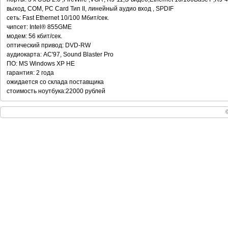
выход, COM, PC Card Тип II, линейный аудио вход , SPDIF
сеть: Fast Ethernet 10/100 Мбит/сек.
чипсет: Intel® 855GME
модем: 56 кбит/сек.
оптический привод: DVD-RW
аудиокарта: AC'97, Sound Blaster Pro
ПО: MS Windows XP HE
гарантия: 2 года
ожидается со склада поставщика
стоимость ноутбука:22000 рублей