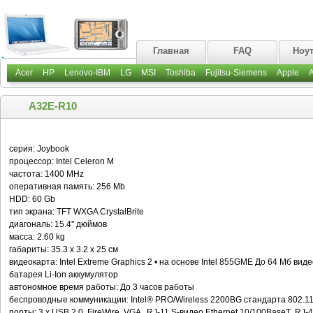
Главная
FAQ
Ноу
Acer
HP
Lenovo-IBM
LG
MSI
Toshiba
Fujitsu-Siemens
Apple
A32E-R10
серия: Joybook
процессор: Intel Celeron M
частота: 1400 MHz
оперативная память: 256 Mb
HDD: 60 Gb
тип экрана: TFT WXGA CrystalBrite
диагональ: 15.4'' дюймов
масса: 2.60 kg
габариты: 35.3 x 3.2 x 25 см
видеокарта: Intel Extreme Graphics 2 • на основе Intel 855GME До 64 Мб в
батарея Li-Ion аккумулятор
автономное время работы: До 3 часов работы
беспроводные коммуникации: Intel® PRO/Wireless 2200BG стандарта 802.11b
порты: 3 x USB 2.0 ,FireWire ,VGA , RJ-11,S-видео,Ethernet 10/100BaseT ,R