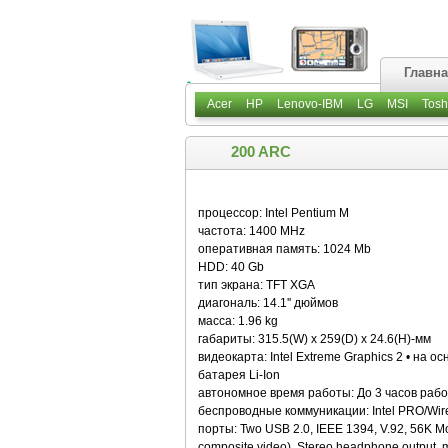
Главн
Acer
HP
Lenovo-IBM
LG
MSI
Tosh
200 ARC
процессор: Intel Pentium M
частота: 1400 MHz
оперативная память: 1024 Mb
HDD: 40 Gb
тип экрана: TFT XGA
диагональ: 14.1'' дюймов
масса: 1.96 kg
габариты: 315.5(W) x 259(D) x 24.6(H)-мм
видеокарта: Intel Extreme Graphics 2 • на 
батарея Li-Ion
автономное время работы: До 3 часов раб
беспроводные коммуникации: Intel PRO/Wir
порты: Two USB 2.0, IEEE 1394, V.92, 56K Mo
composite video), Stereo headphone output, m