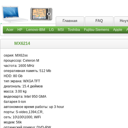
Главная
FAQ
Ноу
Acer
HP
Lenovo-IBM
LG
MSI
Toshiba
Fujitsu-Siemens
Apple
MX6214
серия: MX62xx
процессор: Celeron M
частота: 1600 MHz
оперативная память: 512 Mb
HDD: 80 Gb
тип экрана: WXGA TFT
диагональ: 15.4 дюймов
масса: 3.00 kg
видеокарта: Intel 950 GMA
батарея li-ion
автономное время работы: up 3 hour
порты: S-video,1394,CR,
сеть: 10\100\1000, WiFi
модем: 56k
оптический привод: DVD-RW