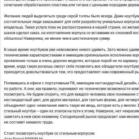
сочетание обработанного пластика или титана с ценными породами дерев
Желание людей выделиться среди серой толпы было всегда. Даже ноутбук
состоятельные люди заказывают для себя разработку уникальных корпусо
владельца. Такая услуга пока не распространена в нашей стране, но жела
шахов сделал заказ, на изготовление корпуса со вставками из слоновой кост
обошлось! Наверняка, не менее чем в шестизначную сумму.
В наше время ноутбуком уже невозможно никого удивить. Зато можно удив
техническими характеристиками и имеющим оригинальное исполнение корп
проявление только в очень дорогих моделях, которые порой не по карман
время, когда такую роскошь смогут себе позволить все обладатели ноутбук
приходится довольствоваться тем, что предоставляет нам современный ры
Появившись в офисе с портативным ПК, имеющим нестандартный дизайн, 
по работе. А они, как правило, оценивают не технические возможности компью
посмотреть. Не будем спорить, что для каждого человека свое понимание с
нестандартный цвет, для других материал, для третьих форма, для четвер
объединяет одно: нежелание иметь такую же вещь, которая есть у многих. В
стильный ноутбук – один из этапов на пути к этому. Наверное, нет некрасив
заметить в нем свою изюминку. Сегодняшний рынок предлагает нам множе
не составит никакого труда.
Стоит посмотреть ноутбуки со стильным корпусом: